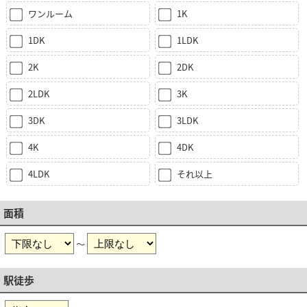
ワンルーム
1K
1DK
1LDK
2K
2DK
2LDK
3K
3DK
3LDK
4K
4DK
4LDK
それ以上
面積
～
駅徒歩