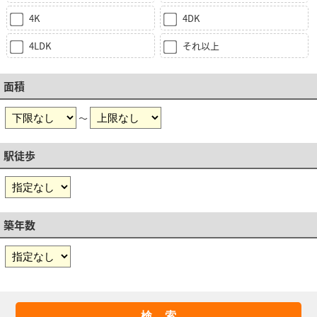
4K
4DK
4LDK
それ以上
面積
～
駅徒歩
築年数