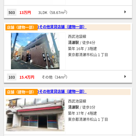
2
503
13万円
3LDK（58.67ｍ
）
清瀬のその他賃貸店舗（建物一部）
店舗（建物一部）
西武池袋線
清瀬駅
/ 徒歩4分
築年 16年 / 3階建
東京都清瀬市松山１丁目
2
103
15.4万円
その他（34ｍ
）
清瀬のその他賃貸店舗（建物一部）
店舗（建物一部）
西武池袋線
清瀬駅
/ 徒歩3分
築年 37年 / 4階建
東京都清瀬市松山１丁目