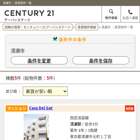
清瀬市 ｜賃貸物件一覧
物件検索
お店へ連絡
田無の賃貸｜センチュリー21アーバンステージ
賃貸物件検索
清瀬市 ｜賃貸物件一覧
選択中の条件
清瀬市
条件を変更
条件を保存
棟数
5
件 (総物件数：
5
件)
並び順 ：
Casa Del Gat
マンション
西武池袋線
清瀬駅
/ 徒歩3分
築年 8年 / 3階建
東京都清瀬市元町１丁目