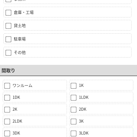
倉庫・工場
貸土地
駐車場
その他
間取り
ワンルーム
1K
1DK
1LDK
2K
2DK
2LDK
3K
3DK
3LDK