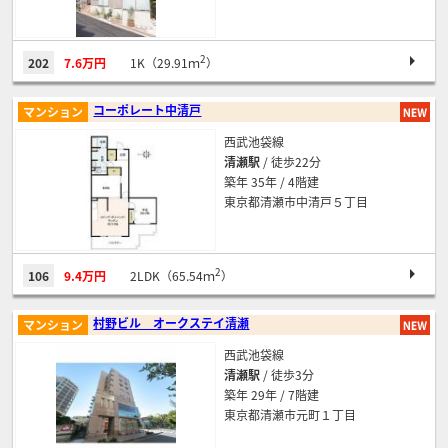
2
202
7.6万円
1K（29.91ｍ
）
コーポレート中清戸
マンション
西武池袋線
清瀬駅
/ 徒歩22分
築年 35年 / 4階建
東京都清瀬市中清戸５丁目
2
106
9.4万円
2LDK（65.54ｍ
）
村野ビル オークステイ清瀬
マンション
西武池袋線
清瀬駅
/ 徒歩3分
築年 29年 / 7階建
東京都清瀬市元町１丁目