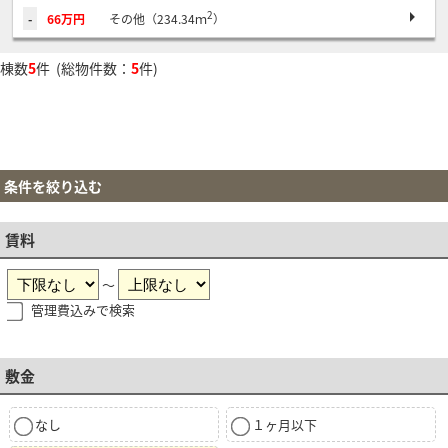
2
-
66万円
その他（234.34ｍ
）
棟数
5
件 (総物件数：
5
件)
条件を絞り込む
賃料
～
管理費込みで検索
敷金
なし
１ヶ月以下