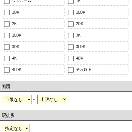
ワンルーム
1K
1DK
1LDK
2K
2DK
2LDK
3K
3DK
3LDK
4K
4DK
4LDK
それ以上
面積
～
駅徒歩