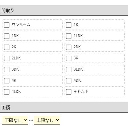
間取り
ワンルーム
1K
1DK
1LDK
2K
2DK
2LDK
3K
3DK
3LDK
4K
4DK
4LDK
それ以上
面積
～