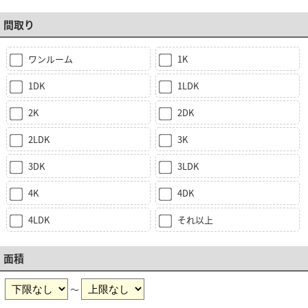
間取り
ワンルーム
1K
1DK
1LDK
2K
2DK
2LDK
3K
3DK
3LDK
4K
4DK
4LDK
それ以上
面積
～