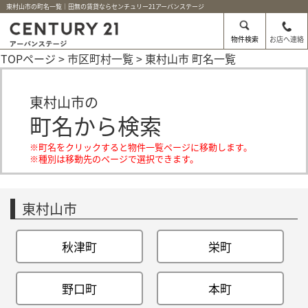
東村山市の町名一覧｜田無の賃貸ならセンチュリー21アーバンステージ
物件検索
お店へ連絡
TOPページ
>
市区町村一覧
> 東村山市 町名一覧
東村山市の
町名から検索
※町名をクリックすると物件一覧ページに移動します。
※種別は移動先のページで選択できます。
東村山市
秋津町
栄町
野口町
本町