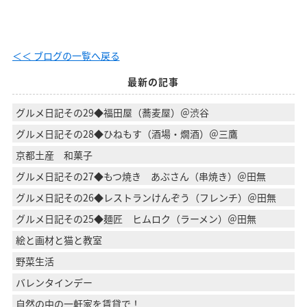
＜＜ ブログの一覧へ戻る
最新の記事
グルメ日記その29◆福田屋（蕎麦屋）＠渋谷
グルメ日記その28◆ひねもす（酒場・燗酒）＠三鷹
京都土産 和菓子
グルメ日記その27◆もつ焼き あぶさん（串焼き）＠田無
グルメ日記その26◆レストランけんぞう（フレンチ）＠田無
グルメ日記その25◆麺匠 ヒムロク（ラーメン）＠田無
絵と画材と猫と教室
野菜生活
バレンタインデー
自然の中の一軒家を賃貸で！