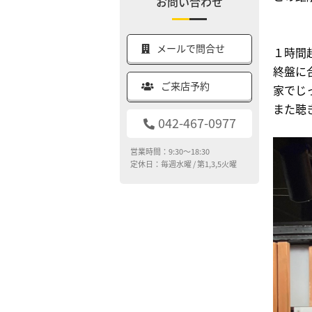
お問い合わせ
メールで問合せ
１時間
終盤に
ご来店予約
家でじ
また聴
042-467-0977
営業時間：9:30～18:30
定休日：毎週水曜 / 第1,3,5火曜