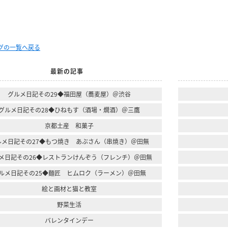
ログの一覧へ戻る
最新の記事
グルメ日記その29◆福田屋（蕎麦屋）＠渋谷
グルメ日記その28◆ひねもす（酒場・燗酒）＠三鷹
京都土産 和菓子
ルメ日記その27◆もつ焼き あぶさん（串焼き）＠田無
メ日記その26◆レストランけんぞう（フレンチ）＠田無
ルメ日記その25◆麺匠 ヒムロク（ラーメン）＠田無
絵と画材と猫と教室
野菜生活
バレンタインデー