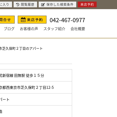
に入り
閲覧履歴
保存した検索条件
来店予約
042-467-0977
ブログ
お客様の声
スタッフ紹介
会社概要
市芝久保町２丁目のアパート
武新宿線
田無駅
徒歩１５分
京都西東京市芝久保町２丁目12-5
パート
造