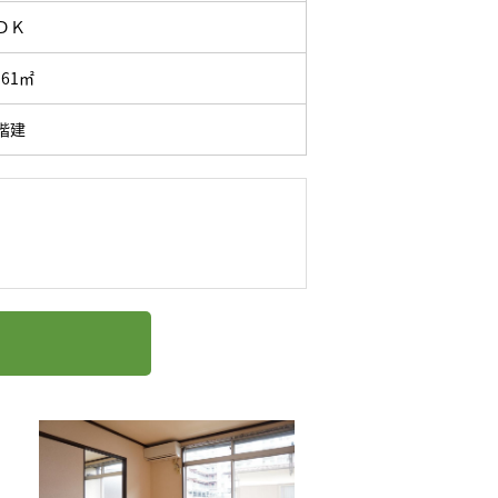
ＤＫ
.61㎡
階建