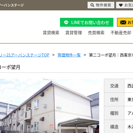
物件検索
お気
アーバンステージ
LINEでお問い合わせ
賃貸検索
賃貸管理
売買検索
不動産売却
リー21アーバンステージTOP
管理物件一覧
第二コーポ望月｜西東京
コーポ望月
交通
西
住所
東
種別
ア
構造
木