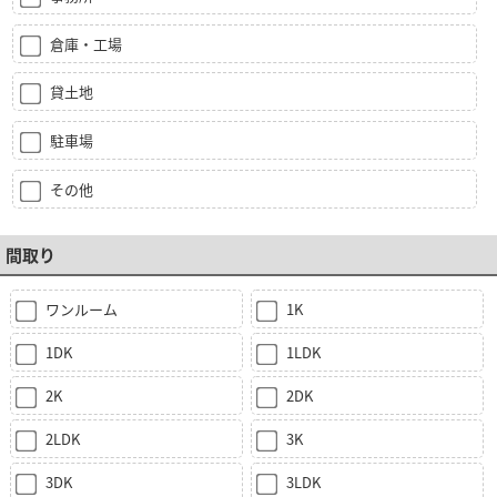
倉庫・工場
貸土地
駐車場
その他
間取り
ワンルーム
1K
1DK
1LDK
2K
2DK
2LDK
3K
3DK
3LDK