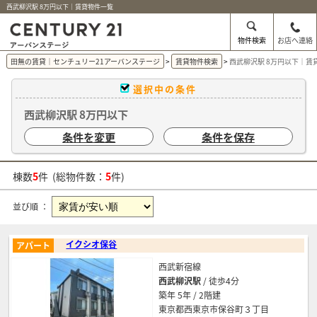
西武柳沢駅 8万円以下｜賃貸物件一覧
物件検索
お店へ連絡
田無の賃貸｜センチュリー21アーバンステージ
賃貸物件検索
西武柳沢駅 8万円以下｜賃
選択中の条件
西武柳沢駅 8万円以下
条件を変更
条件を保存
棟数
5
件 (総物件数：
5
件)
並び順 ：
イクシオ保谷
アパート
西武新宿線
西武柳沢駅
/ 徒歩4分
築年 5年 / 2階建
東京都西東京市保谷町３丁目