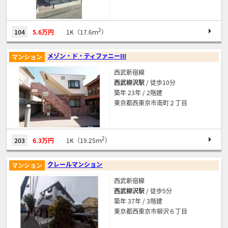
2
104
5.6万円
1K（17.6ｍ
）
メゾン・ド・ティファニーⅢ
マンション
西武新宿線
西武柳沢駅
/ 徒歩10分
築年 23年 / 2階建
東京都西東京市南町２丁目
2
203
6.3万円
1K（19.25ｍ
）
クレールマンション
マンション
西武新宿線
西武柳沢駅
/ 徒歩5分
築年 37年 / 3階建
東京都西東京市柳沢６丁目