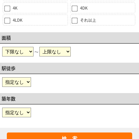
4K
4DK
4LDK
それ以上
面積
～
駅徒歩
築年数