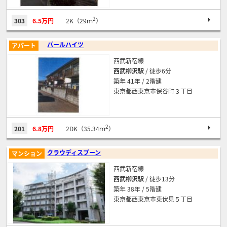
2
303
6.5万円
2K（29ｍ
）
パールハイツ
アパート
西武新宿線
西武柳沢駅
/ 徒歩6分
築年 41年 / 2階建
東京都西東京市保谷町３丁目
2
201
6.8万円
2DK（35.34ｍ
）
クラウディスプーン
マンション
西武新宿線
西武柳沢駅
/ 徒歩13分
築年 38年 / 5階建
東京都西東京市東伏見５丁目