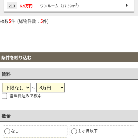
2
213
6.9万円
ワンルーム（27.59ｍ
）
棟数
5
件 (総物件数：
5
件)
条件を絞り込む
賃料
～
管理費込みで検索
敷金
なし
１ヶ月以下