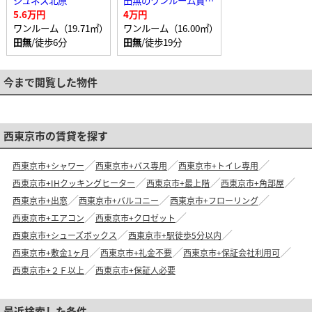
ジュネス北原
田無のワンルーム賃貸マンション
5.6万円
4万円
ワンルーム（19.71㎡）
ワンルーム（16.00㎡）
田無
/徒歩6分
田無
/徒歩19分
今まで閲覧した物件
西東京市の賃貸を探す
西東京市+シャワー
西東京市+バス専用
西東京市+トイレ専用
西東京市+IHクッキングヒーター
西東京市+最上階
西東京市+角部屋
西東京市+出窓
西東京市+バルコニー
西東京市+フローリング
西東京市+エアコン
西東京市+クロゼット
西東京市+シューズボックス
西東京市+駅徒歩5分以内
西東京市+敷金1ヶ月
西東京市+礼金不要
西東京市+保証会社利用可
西東京市+２Ｆ以上
西東京市+保証人必要
最近検索した条件