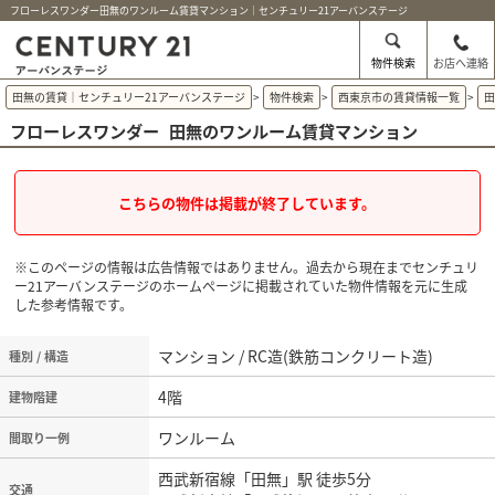
フローレスワンダー田無のワンルーム賃貸マンション｜センチュリー21アーバンステージ
物件検索
お店へ連絡
田無の賃貸｜センチュリー21アーバンステージ
>
物件検索
>
西東京市の賃貸情報一覧
>
フローレスワンダー
田無のワンルーム賃貸マンション
こちらの物件は掲載が終了しています。
※このページの情報は広告情報ではありません。過去から現在までセンチュリ
ー21アーバンステージのホームぺージに掲載されていた物件情報を元に生成
した参考情報です。
マンション / RC造(鉄筋コンクリート造)
種別 / 構造
4階
建物階建
ワンルーム
間取り一例
西武新宿線「田無」駅 徒歩5分
交通