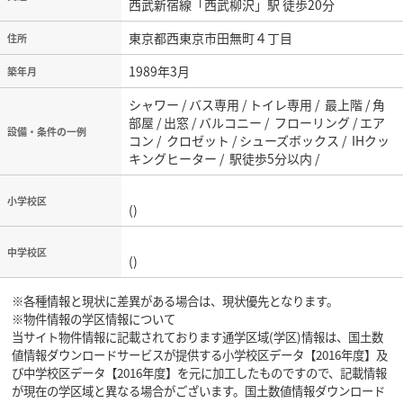
西武新宿線「西武柳沢」駅 徒歩20分
東京都西東京市田無町４丁目
住所
1989年3月
築年月
シャワー / バス専用 / トイレ専用 / 最上階 / 角
部屋 / 出窓 / バルコニー / フローリング / エア
設備・条件の一例
コン / クロゼット / シューズボックス / IHクッ
キングヒーター / 駅徒歩5分以内 /
小学校区
()
中学校区
()
※各種情報と現状に差異がある場合は、現状優先となります。
※物件情報の学区情報について
当サイト物件情報に記載されております通学区域(学区)情報は、国土数
値情報ダウンロードサービスが提供する小学校区データ【2016年度】及
び中学校区データ【2016年度】を元に加工したものですので、記載情報
が現在の学区域と異なる場合がございます。国土数値情報ダウンロード