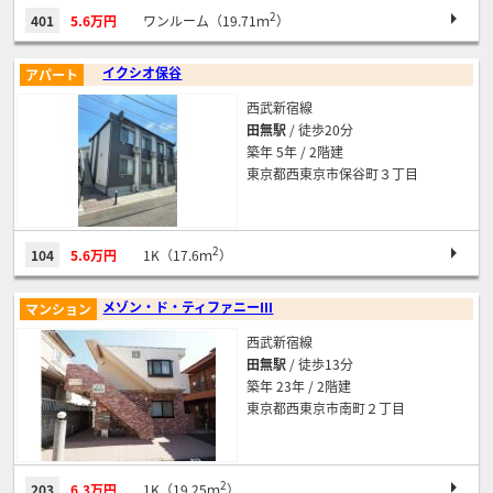
2
401
5.6万円
ワンルーム（19.71ｍ
）
イクシオ保谷
アパート
西武新宿線
田無駅
/ 徒歩20分
築年 5年 / 2階建
東京都西東京市保谷町３丁目
2
104
5.6万円
1K（17.6ｍ
）
メゾン・ド・ティファニーⅢ
マンション
西武新宿線
田無駅
/ 徒歩13分
築年 23年 / 2階建
東京都西東京市南町２丁目
2
203
6.3万円
1K（19.25ｍ
）