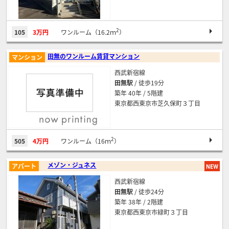
2
105
3万円
ワンルーム（16.2ｍ
）
田無のワンルーム賃貸マンション
マンション
西武新宿線
田無駅
/ 徒歩19分
築年 40年 / 5階建
東京都西東京市芝久保町３丁目
2
505
4万円
ワンルーム（16ｍ
）
メゾン・ジュネス
アパート
西武新宿線
田無駅
/ 徒歩24分
築年 38年 / 2階建
東京都西東京市緑町３丁目