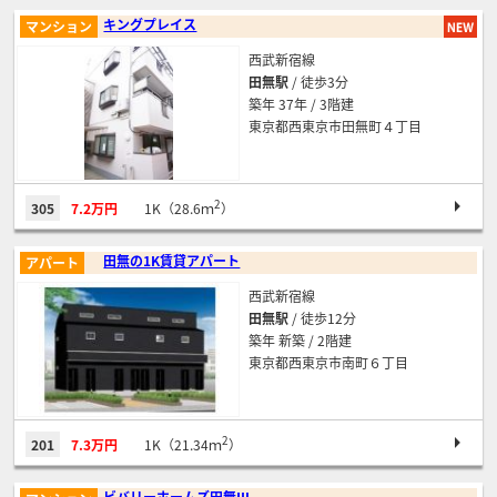
キングプレイス
マンション
西武新宿線
田無駅
/ 徒歩3分
築年 37年 / 3階建
東京都西東京市田無町４丁目
2
305
7.2万円
1K（28.6ｍ
）
田無の1K賃貸アパート
アパート
西武新宿線
田無駅
/ 徒歩12分
築年 新築 / 2階建
東京都西東京市南町６丁目
2
201
7.3万円
1K（21.34ｍ
）
ビバリーホームズ田無Ⅲ