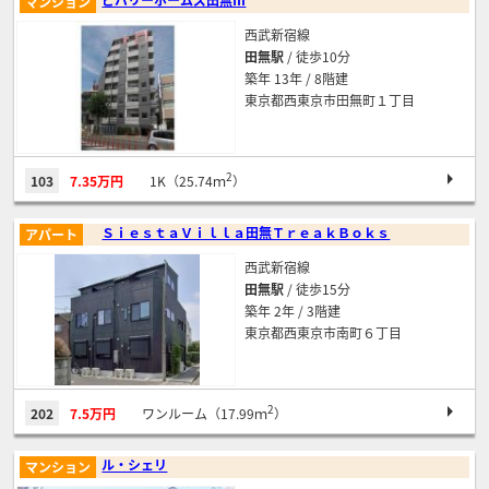
マンション
西武新宿線
田無駅
/ 徒歩10分
築年 13年 / 8階建
東京都西東京市田無町１丁目
2
103
7.35万円
1K（25.74ｍ
）
ＳｉｅｓｔａＶｉｌｌａ田無ＴｒｅａｋＢｏｋｓ
アパート
西武新宿線
田無駅
/ 徒歩15分
築年 2年 / 3階建
東京都西東京市南町６丁目
2
202
7.5万円
ワンルーム（17.99ｍ
）
ル・シェリ
マンション