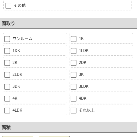
その他
間取り
ワンルーム
1K
1DK
1LDK
2K
2DK
2LDK
3K
3DK
3LDK
4K
4DK
4LDK
それ以上
面積