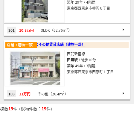
築年 29年 / 4階建
東京都西東京市柳沢６丁目
2
301
10.8万円
3LDK（62.76ｍ
）
田無のその他賃貸店舗（建物一部）
店舗（建物一部）
西武新宿線
田無駅
/ 徒歩10分
築年 49年 / 3階建
東京都西東京市西原町１丁目
2
103
11万円
その他（26.4ｍ
）
棟数
19
件 (総物件数：
19
件)