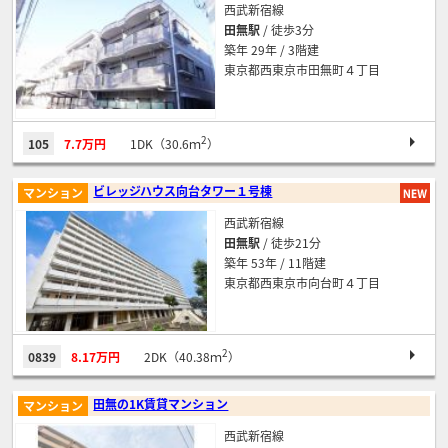
西武新宿線
田無駅
/ 徒歩3分
築年 29年 / 3階建
東京都西東京市田無町４丁目
2
105
7.7万円
1DK（30.6ｍ
）
ビレッジハウス向台タワー１号棟
マンション
西武新宿線
田無駅
/ 徒歩21分
築年 53年 / 11階建
東京都西東京市向台町４丁目
2
0839
8.17万円
2DK（40.38ｍ
）
田無の1K賃貸マンション
マンション
西武新宿線