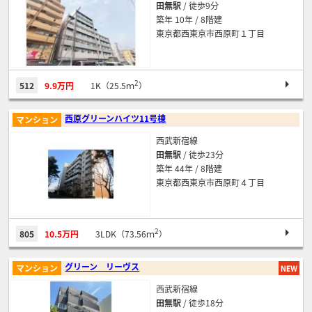
田無駅
/ 徒歩9分
築年 10年 / 8階建
東京都西東京市西原町１丁目
2
512
9.9万円
1K（25.5ｍ
）
西原グリーンハイツ11号棟
マンション
西武新宿線
田無駅
/ 徒歩23分
築年 44年 / 8階建
東京都西東京市西原町４丁目
2
805
10.5万円
3LDK（73.56ｍ
）
グリーン リーヴス
マンション
西武新宿線
田無駅
/ 徒歩18分