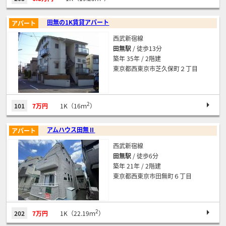
田無の1K賃貸アパート
アパート
西武新宿線
田無駅
/ 徒歩13分
築年 35年 / 2階建
東京都西東京市芝久保町２丁目
2
101
7万円
1K（16ｍ
）
アムハウス田無Ⅱ
アパート
西武新宿線
田無駅
/ 徒歩6分
築年 21年 / 2階建
東京都西東京市田無町６丁目
2
202
7万円
1K（22.19ｍ
）