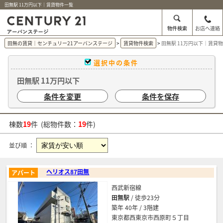
田無駅 11万円以下｜賃貸物件一覧
物件検索
お店へ連絡
田無の賃貸｜センチュリー21アーバンステージ
賃貸物件検索
田無駅 11万円以下｜賃貸
選択中の条件
田無駅 11万円以下
条件を変更
条件を保存
棟数
19
件 (総物件数：
19
件)
並び順 ：
ヘリオス87田無
アパート
西武新宿線
田無駅
/ 徒歩23分
築年 40年 / 3階建
東京都西東京市西原町５丁目