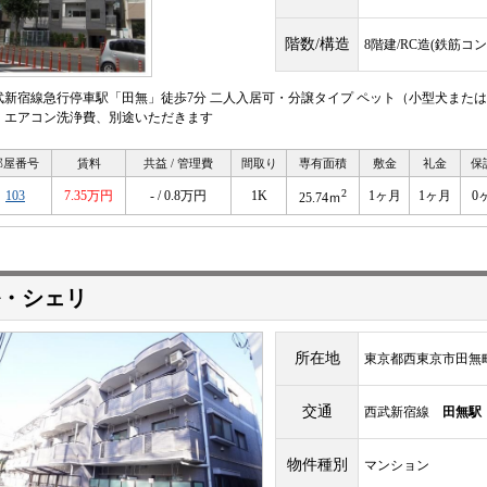
階数/構造
8階建/RC造(鉄筋コ
武新宿線急行停車駅「田無」徒歩7分 二人入居可・分譲タイプ ペット（小型犬または
）エアコン洗浄費、別途いただきます
部屋番号
賃料
共益 / 管理費
間取り
専有面積
敷金
礼金
保
2
103
7.35万円
- / 0.8万円
1K
1ヶ月
1ヶ月
0
25.74ｍ
・シェリ
所在地
東京都西東京市田無
交通
西武新宿線
田無駅
物件種別
マンション