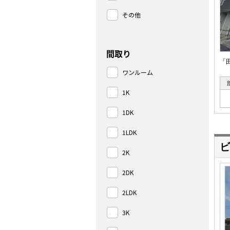
その他
間取り
「
ワンルーム
1K
1DK
1LDK
ビ
2K
2DK
2LDK
3K