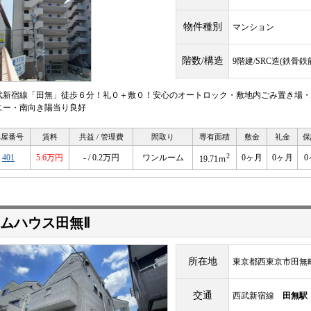
物件種別
マンション
階数/構造
9階建/SRC造(鉄骨
武新宿線「田無」徒歩６分！礼０＋敷０！安心のオートロック・敷地内ごみ置き場・
ニー・南向き陽当り良好
部屋番号
賃料
共益 / 管理費
間取り
専有面積
敷金
礼金
保
2
401
5.6万円
- / 0.2万円
ワンルーム
0ヶ月
0ヶ月
0
19.71ｍ
ムハウス田無Ⅱ
所在地
東京都西東京市田無
交通
西武新宿線
田無駅