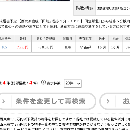
階数/構造
3階建/RC造(鉄筋コ
月末退去予定 【西武新宿線「田無」徒歩３分・１ＤＫ】 田無駅北口から徒歩５分以
ので都心への通勤や通学にとても便利。新宿方面に通勤や通学をしている方におすす
部屋番号
賃料
共益 / 管理費
間取り
専有面積
敷金
礼金
保
2
105
7.7万円
- / 0.3万円
1DK
1ヶ月
1ヶ月
0
30.6ｍ
4
4
数
件 (総部屋数：
件)
表示件数
西東京市 8万円以下賃貸の物件をお探しですか？当社では掲載している物件以外に
西東京市 8万円以下の物件一覧の中でご希望の物件が見つからない！もっと詳しく
部屋探しサービスをご利用 ください！西東京市 8万円以下関連の情報ならセンチュ