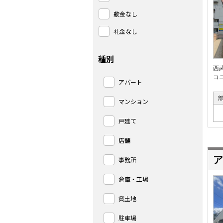
敷金なし
礼金なし
種別
西
コ
アパート
マンション
戸建て
店舗
ア
事務所
倉庫・工場
貸土地
駐車場