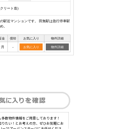
ンクリート造)
内の駅近マンションです。 田無駅は急行停車駅
め。
証金
償却
お気に入り
物件詳細
ヶ月
-
お気に入り
物件詳細
も多数物件情報をご用意しております！
知りたい！とお考えの方、ぜひお気軽にお
リー21アーバンステージにお任せくださ