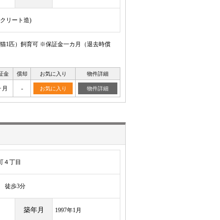
ンクリート造)
猫1匹）飼育可 ※保証金一カ月（退去時償
証金
償却
お気に入り
物件詳細
ヶ月
-
お気に入り
物件詳細
町４丁目
徒歩3分
築年月
1997年1月