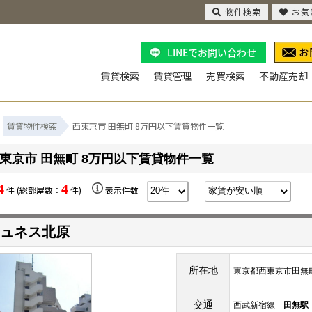
物件検索
お気
LINEでお問い合わせ
賃貸検索
賃貸管理
売買検索
不動産売却
賃貸物件検索
西東京市 田無町 8万円以下賃貸物件一覧
東京市 田無町 8万円以下賃貸物件一覧
4
4
件 (総部屋数：
件)
表示件数
ュネス北原
所在地
東京都西東京市田無
交通
西武新宿線
田無駅