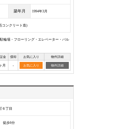
築年月
1994年3月
鉄筋コンクリート造)
駐輪場・フローリング・エレベーター・バル
証金
償却
お気に入り
物件詳細
ヶ月
-
お気に入り
物件詳細
町６丁目
徒歩6分