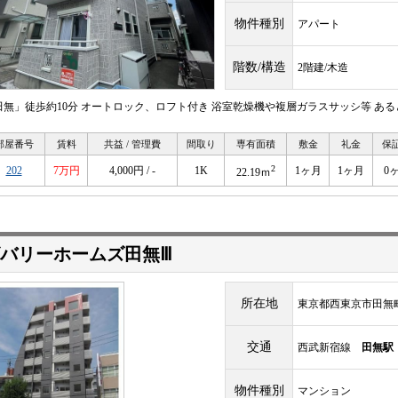
物件種別
アパート
階数/構造
2階建/木造
田無」徒歩約10分 オートロック、ロフト付き 浴室乾燥機や複層ガラスサッシ等 あ
部屋番号
賃料
共益 / 管理費
間取り
専有面積
敷金
礼金
保
2
202
7万円
4,000円 / -
1K
1ヶ月
1ヶ月
0
22.19ｍ
バリーホームズ田無Ⅲ
所在地
東京都西東京市田無
交通
西武新宿線
田無駅
物件種別
マンション