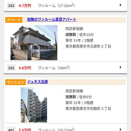
2
202
4.7万円
ワンルーム（17.32ｍ
）
田無のワンルーム賃貸アパート
アパート
西武新宿線
田無駅
/ 徒歩18分
築年 33年 / 2階建
東京都西東京市北原町２丁目
2
202
4.8万円
ワンルーム（18ｍ
）
ジュネス北原
マンション
西武新宿線
田無駅
/ 徒歩6分
築年 32年 / 9階建
東京都西東京市田無町３丁目
2
401
5.6万円
ワンルーム（19.71ｍ
）