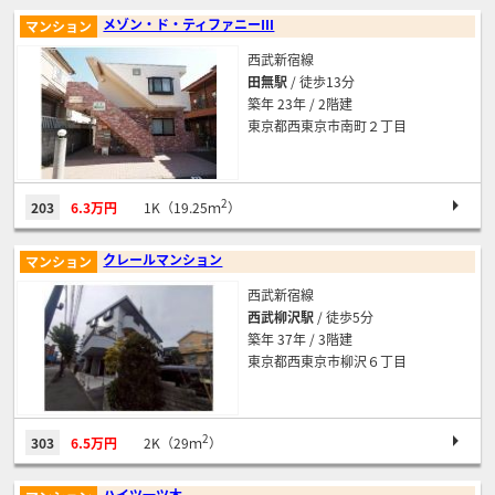
メゾン・ド・ティファニーⅢ
マンション
西武新宿線
田無駅
/ 徒歩13分
築年 23年 / 2階建
東京都西東京市南町２丁目
2
203
6.3万円
1K（19.25ｍ
）
クレールマンション
マンション
西武新宿線
西武柳沢駅
/ 徒歩5分
築年 37年 / 3階建
東京都西東京市柳沢６丁目
2
303
6.5万円
2K（29ｍ
）
ハイツ一ツ木