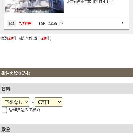
東京都西東京市田無町４丁目
2
105
7.7万円
1DK（30.6ｍ
）
棟数
20
件 (総物件数：
20
件)
条件を絞り込む
賃料
～
管理費込みで検索
敷金