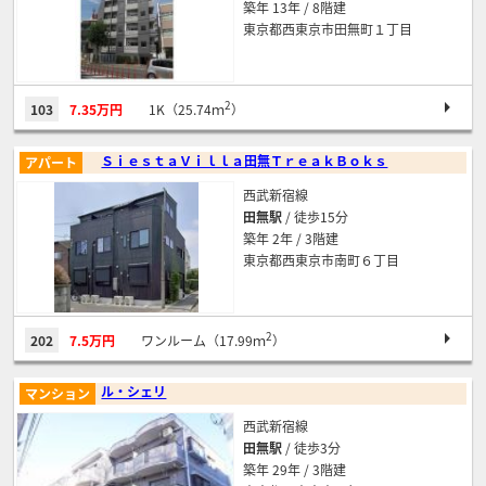
築年 13年 / 8階建
東京都西東京市田無町１丁目
2
103
7.35万円
1K（25.74ｍ
）
ＳｉｅｓｔａＶｉｌｌａ田無ＴｒｅａｋＢｏｋｓ
アパート
西武新宿線
田無駅
/ 徒歩15分
築年 2年 / 3階建
東京都西東京市南町６丁目
2
202
7.5万円
ワンルーム（17.99ｍ
）
ル・シェリ
マンション
西武新宿線
田無駅
/ 徒歩3分
築年 29年 / 3階建