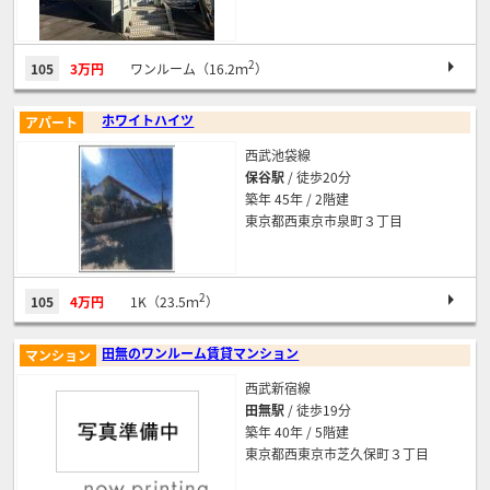
2
105
3万円
ワンルーム（16.2ｍ
）
ホワイトハイツ
アパート
西武池袋線
保谷駅
/ 徒歩20分
築年 45年 / 2階建
東京都西東京市泉町３丁目
2
105
4万円
1K（23.5ｍ
）
田無のワンルーム賃貸マンション
マンション
西武新宿線
田無駅
/ 徒歩19分
築年 40年 / 5階建
東京都西東京市芝久保町３丁目