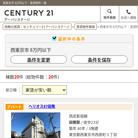
西東京市 8万円以下｜賃貸物件一覧
物件検索
お店へ連絡
田無の賃貸｜センチュリー21アーバンステージ
賃貸物件検索
西東京市 8万円以下｜賃貸
選択中の条件
西東京市 8万円以下
条件を変更
条件を保存
棟数
20
件 (総物件数：
20
件)
並び順 ：
ヘリオス87田無
アパート
西武新宿線
田無駅
/ 徒歩23分
築年 40年 / 3階建
東京都西東京市西原町５丁目