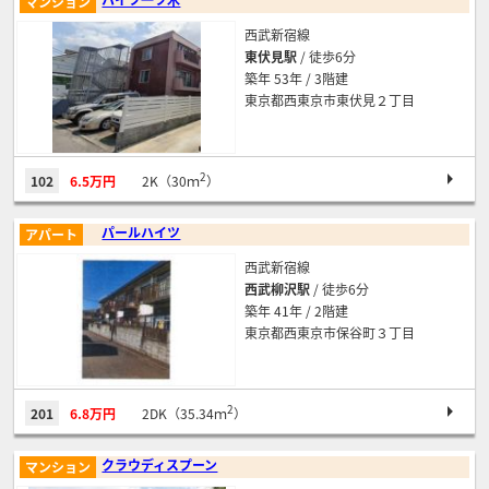
マンション
西武新宿線
東伏見駅
/ 徒歩6分
築年 53年 / 3階建
東京都西東京市東伏見２丁目
2
102
6.5万円
2K（30ｍ
）
パールハイツ
アパート
西武新宿線
西武柳沢駅
/ 徒歩6分
築年 41年 / 2階建
東京都西東京市保谷町３丁目
2
201
6.8万円
2DK（35.34ｍ
）
クラウディスプーン
マンション