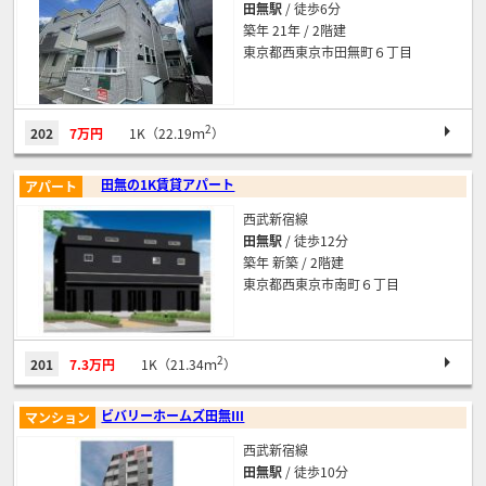
田無駅
/ 徒歩6分
築年 21年 / 2階建
東京都西東京市田無町６丁目
2
202
7万円
1K（22.19ｍ
）
田無の1K賃貸アパート
アパート
西武新宿線
田無駅
/ 徒歩12分
築年 新築 / 2階建
東京都西東京市南町６丁目
2
201
7.3万円
1K（21.34ｍ
）
ビバリーホームズ田無Ⅲ
マンション
西武新宿線
田無駅
/ 徒歩10分