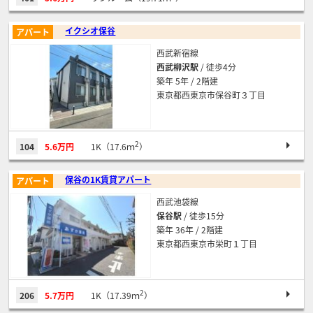
イクシオ保谷
アパート
西武新宿線
西武柳沢駅
/ 徒歩4分
築年 5年 / 2階建
東京都西東京市保谷町３丁目
2
104
5.6万円
1K（17.6ｍ
）
保谷の1K賃貸アパート
アパート
西武池袋線
保谷駅
/ 徒歩15分
築年 36年 / 2階建
東京都西東京市栄町１丁目
2
206
5.7万円
1K（17.39ｍ
）