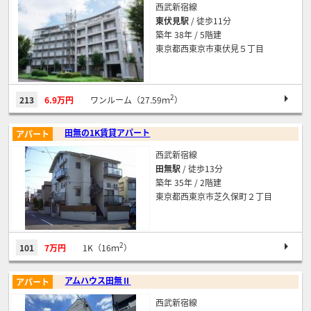
西武新宿線
東伏見駅
/ 徒歩11分
築年 38年 / 5階建
東京都西東京市東伏見５丁目
2
213
6.9万円
ワンルーム（27.59ｍ
）
田無の1K賃貸アパート
アパート
西武新宿線
田無駅
/ 徒歩13分
築年 35年 / 2階建
東京都西東京市芝久保町２丁目
2
101
7万円
1K（16ｍ
）
アムハウス田無Ⅱ
アパート
西武新宿線