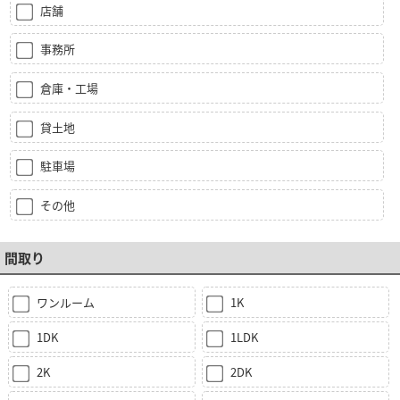
店舗
事務所
倉庫・工場
貸土地
駐車場
その他
間取り
ワンルーム
1K
1DK
1LDK
2K
2DK