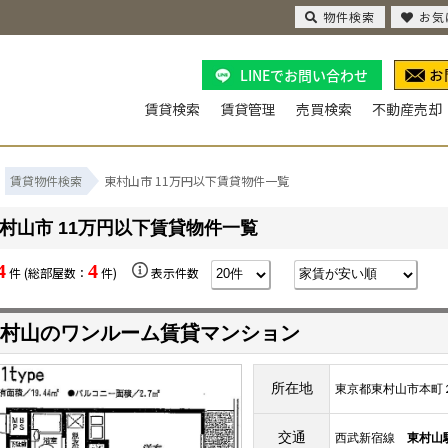
物件検索
お気
LINEでお問い合わせ
賃貸検索
賃貸管理
売買検索
不動産売却
賃貸物件検索
東村山市 11万円以下賃貸物件一覧
村山市 11万円以下賃貸物件一覧
4
4
件 (総部屋数：
件)
表示件数
村山のワンルーム賃貸マンション
所在地
東京都東村山市本町
交通
西武新宿線
東村山