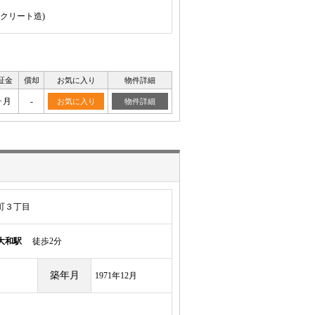
ンクリート造)
証金
償却
お気に入り
物件詳細
ヶ月
-
お気に入り
物件詳細
町３丁目
大和駅
徒歩2分
築年月
1971年12月