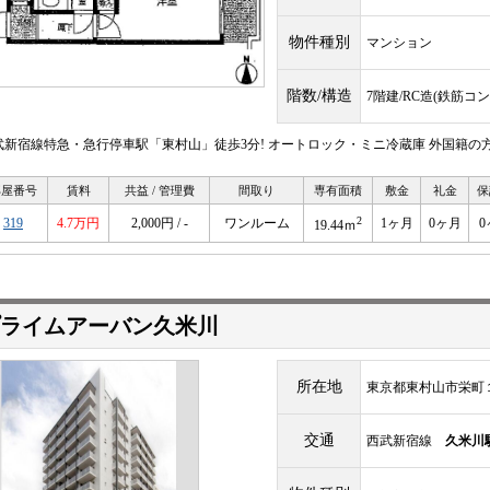
物件種別
マンション
階数/構造
7階建/RC造(鉄筋コ
武新宿線特急・急行停車駅「東村山」徒歩3分! オートロック・ミニ冷蔵庫 外国籍の
部屋番号
賃料
共益 / 管理費
間取り
専有面積
敷金
礼金
保
2
319
4.7万円
2,000円 / -
ワンルーム
1ヶ月
0ヶ月
0
19.44ｍ
ライムアーバン久米川
所在地
東京都東村山市栄町
交通
西武新宿線
久米川