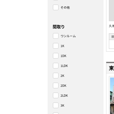
その他
間取り
久
ワンルーム
1K
1DK
1LDK
東
2K
2DK
2LDK
3K