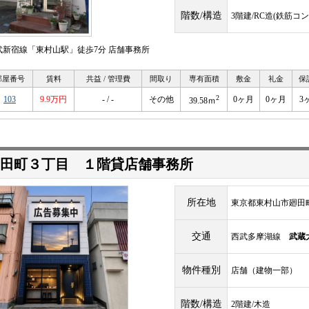
階数/構造
3階建/RC造(鉄筋コ
武新宿線「東村山駅」徒歩7分 店舗事務所
部屋番号
賃料
共益 / 管理費
間取り
専有面積
敷金
礼金
保
2
103
9.9万円
- / -
その他
0ヶ月
0ヶ月
3
39.58ｍ
田町３丁目 １階貸店舗事務所
所在地
東京都東村山市廻田
交通
西武多摩湖線
武蔵
物件種別
店舗（建物一部）
階数/構造
2階建/木造