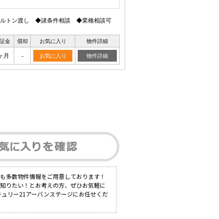
ケルトン渡し ◆諸条件相談 ◆業種相談可
証金
償却
お気に入り
物件詳細
ヶ月
-
お気に入り
物件詳細
にも多数物件情報をご用意しております！
く知りたい！とお考えの方、ぜひお気軽に
チュリー21アーバンステージにお任せくだ