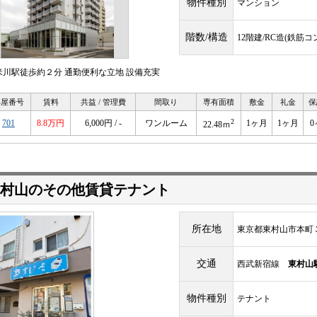
物件種別
マンション
階数/構造
12階建/RC造(鉄筋
米川駅徒歩約２分 通勤便利な立地 設備充実
部屋番号
賃料
共益 / 管理費
間取り
専有面積
敷金
礼金
保
2
701
8.8万円
6,000円 / -
ワンルーム
1ヶ月
1ヶ月
0
22.48ｍ
村山のその他賃貸テナント
所在地
東京都東村山市本町
交通
西武新宿線
東村山
物件種別
テナント