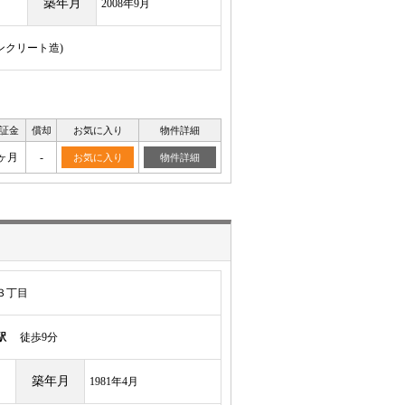
築年月
2008年9月
コンクリート造)
証金
償却
お気に入り
物件詳細
ヶ月
-
お気に入り
物件詳細
３丁目
駅
徒歩9分
築年月
1981年4月