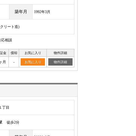
築年月
1992年3月
ンクリート造)
方応相談
証金
償却
お気に入り
物件詳細
ヶ月
-
お気に入り
物件詳細
１丁目
駅
徒歩2分