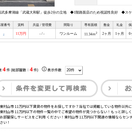
西武多摩湖線「武蔵大和駅」徒歩2分の立地 ◆1階路面店のため視認性良好 ◆ス
部屋番号
賃料
共益 / 管理費
間取り
専有面積
敷金
礼金
保
2
-
11万円
- / -
ワンルーム
2ヶ月
1ヶ月
0
11.34ｍ
4
4
数
件 (総部屋数：
件)
表示件数
東村山市 11万円以下賃貸の物件をお探しですか？当社では掲載している物件以外
東村山市 11万円以下の物件一覧の中でご希望の物件が見つからない！もっと詳し
お部屋探しサービスをご利用 ください！東村山市 11万円以下関連の情報ならセン
さい！