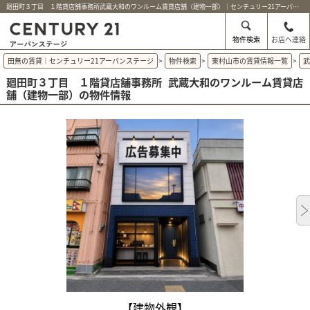
廻田町３丁目 １階貸店舗事務所武蔵大和のワンルーム賃貸店舗（建物一部）｜センチュリー21アーバンステージ
物件検索
お店へ連絡
田無の賃貸｜センチュリー21アーバンステージ
>
物件検索
>
東村山市の賃貸情報一覧
>
廻田町３丁目 １階貸店舗事務所
武蔵大和のワンルーム賃貸店
舗（建物一部）の物件情報
【建物外観】