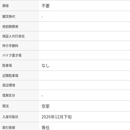
不要
損保
-
鍵交換代
他初期費用
保証人代行会社
仲介手数料
バイク置き場
なし
駐車場
近隣駐車場
周辺環境
-
借家区分
空家
現況
2026年12月下旬
入居可能日
専任
取引態様