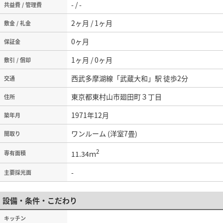
- / -
共益費 / 管理費
2ヶ月 / 1ヶ月
敷金 / 礼金
0ヶ月
保証金
1ヶ月 / 0ヶ月
敷引 / 償却
西武多摩湖線「武蔵大和」駅 徒歩2分
交通
東京都東村山市廻田町３丁目
住所
1971年12月
築年月
ワンルーム (洋室7畳)
間取り
2
11.34ｍ
専有面積
-
主要採光面
設備・条件・こだわり
キッチン