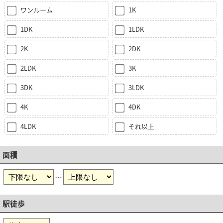
ワンルーム
1K
1DK
1LDK
2K
2DK
2LDK
3K
3DK
3LDK
4K
4DK
4LDK
それ以上
面積
～
駅徒歩