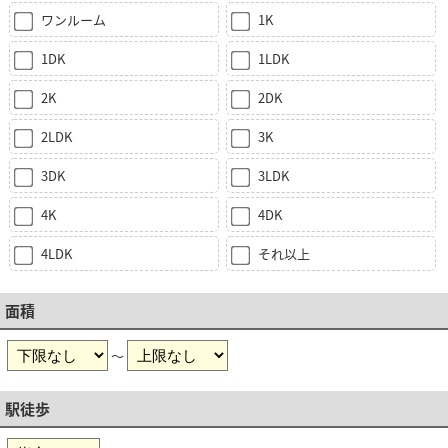
ワンルーム
1K
1DK
1LDK
2K
2DK
2LDK
3K
3DK
3LDK
4K
4DK
4LDK
それ以上
面積
～
駅徒歩