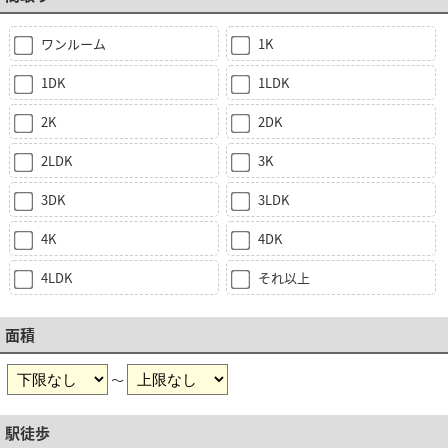
ワンルーム
1K
1DK
1LDK
2K
2DK
2LDK
3K
3DK
3LDK
4K
4DK
4LDK
それ以上
面積
～
駅徒歩