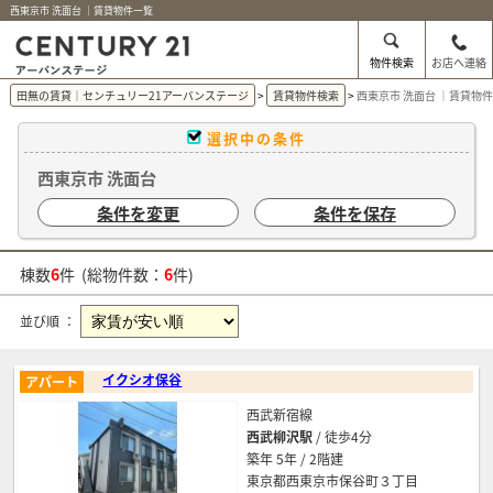
西東京市 洗面台 ｜賃貸物件一覧
物件検索
お店へ連絡
田無の賃貸｜センチュリー21アーバンステージ
賃貸物件検索
西東京市 洗面台 ｜賃貸物
選択中の条件
西東京市 洗面台
条件を変更
条件を保存
棟数
6
件 (総物件数：
6
件)
並び順 ：
イクシオ保谷
アパート
西武新宿線
西武柳沢駅
/ 徒歩4分
築年 5年 / 2階建
東京都西東京市保谷町３丁目