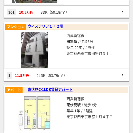
2
301
10.5万円
3DK（59.18ｍ
）
ウィステリア１・２階
マンション
西武新宿線
田無駅
/ 徒歩6分
築年 20年 / 4階建
東京都西東京市田無町３丁目
2
1
11.5万円
2LDK（53.79ｍ
）
東伏見の1LDK賃貸アパート
アパート
西武新宿線
東伏見駅
/ 徒歩3分
築年 1年 / 3階建
東京都西東京市富士町４丁目