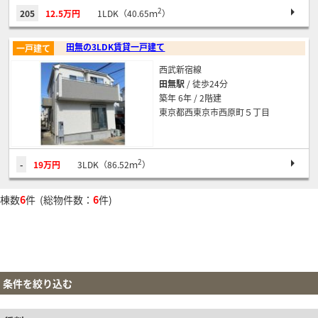
2
205
12.5万円
1LDK（40.65ｍ
）
田無の3LDK賃貸一戸建て
一戸建て
西武新宿線
田無駅
/ 徒歩24分
築年 6年 / 2階建
東京都西東京市西原町５丁目
2
-
19万円
3LDK（86.52ｍ
）
棟数
6
件 (総物件数：
6
件)
条件を絞り込む