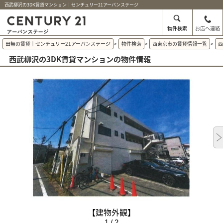
西武柳沢の3DK賃貸マンション｜センチュリー21アーバンステージ
物件検索
お店へ連絡
田無の賃貸｜センチュリー21アーバンステージ
>
物件検索
>
西東京市の賃貸情報一覧
>
西武柳沢の3DK賃貸マンションの物件情報
【建物外観】
1 / 2