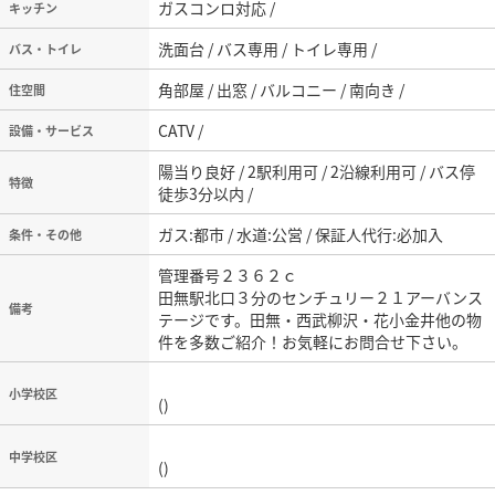
ガスコンロ対応 /
キッチン
洗面台 / バス専用 / トイレ専用 /
バス・トイレ
角部屋 / 出窓 / バルコニー / 南向き /
住空間
CATV /
設備・サービス
陽当り良好 / 2駅利用可 / 2沿線利用可 / バス停
特徴
徒歩3分以内 /
ガス:都市 / 水道:公営 / 保証人代行:必加入
条件・その他
管理番号２３６２ｃ
田無駅北口３分のセンチュリー２１アーバンス
備考
テージです。田無・西武柳沢・花小金井他の物
件を多数ご紹介！お気軽にお問合せ下さい。
小学校区
()
中学校区
()