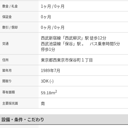
1ヶ月 / 0ヶ月
敷金 / 礼金
0ヶ月
保証金
0ヶ月 / 0ヶ月
敷引 / 償却
西武新宿線「西武柳沢」駅 徒歩12分
西武池袋線「保谷」駅 。 バス乗車時間5分
交通
停歩1分
東京都西東京市保谷町１丁目
住所
1989年7月
築年月
3DK (-)
間取り
2
59.18ｍ
専有面積
南
主要採光面
設備・条件・こだわり