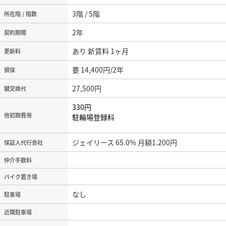
3階 / 5階
所在階 / 階数
2年
契約期間
あり 新賃料 1ヶ月
更新料
要 14,400円/2年
損保
27,500円
鍵交換代
330円
他初期費用
駐輪場登録料
ジェイリース 65.0% 月額1.200円
保証人代行会社
仲介手数料
バイク置き場
なし
駐車場
近隣駐車場