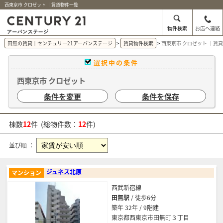
西東京市 クロゼット ｜賃貸物件一覧
物件検索
お店へ連絡
田無の賃貸｜センチュリー21アーバンステージ
賃貸物件検索
西東京市 クロゼット ｜賃
選択中の条件
西東京市 クロゼット
条件を変更
条件を保存
棟数
12
件 (総物件数：
12
件)
並び順 ：
ジュネス北原
マンション
西武新宿線
田無駅
/ 徒歩6分
築年 32年 / 9階建
東京都西東京市田無町３丁目