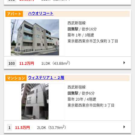
ハウオリコート
アパート
西武新宿線
田無駅
/ 徒歩16分
築年 1年 / 3階建
東京都西東京市芝久保町３丁目
2
103
11.2万円
1LDK（43.88ｍ
）
ウィステリア１・２階
マンション
西武新宿線
田無駅
/ 徒歩6分
築年 20年 / 4階建
東京都西東京市田無町３丁目
2
1
11.5万円
2LDK（53.79ｍ
）