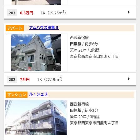
2
203
6.3万円
1K（19.25ｍ
）
アムハウス田無Ⅱ
アパート
西武新宿線
田無駅
/ 徒歩6分
築年 21年 / 2階建
東京都西東京市田無町６丁目
2
202
7万円
1K（22.19ｍ
）
ル・シェリ
マンション
西武新宿線
田無駅
/ 徒歩3分
築年 29年 / 3階建
東京都西東京市田無町４丁目