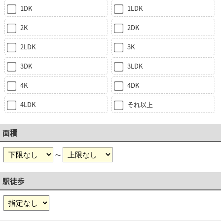
1DK
1LDK
2K
2DK
2LDK
3K
3DK
3LDK
4K
4DK
4LDK
それ以上
面積
～
駅徒歩