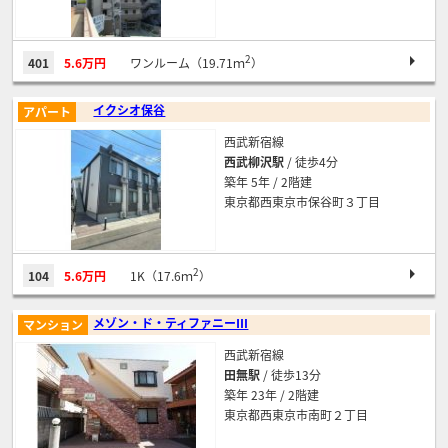
2
401
5.6万円
ワンルーム（19.71ｍ
）
イクシオ保谷
アパート
西武新宿線
西武柳沢駅
/ 徒歩4分
築年 5年 / 2階建
東京都西東京市保谷町３丁目
2
104
5.6万円
1K（17.6ｍ
）
メゾン・ド・ティファニーⅢ
マンション
西武新宿線
田無駅
/ 徒歩13分
築年 23年 / 2階建
東京都西東京市南町２丁目