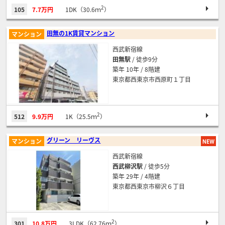
2
105
7.7万円
1DK（30.6ｍ
）
田無の1K賃貸マンション
マンション
西武新宿線
田無駅
/ 徒歩9分
築年 10年 / 8階建
東京都西東京市西原町１丁目
2
512
9.9万円
1K（25.5ｍ
）
グリーン リーヴス
マンション
西武新宿線
西武柳沢駅
/ 徒歩5分
築年 29年 / 4階建
東京都西東京市柳沢６丁目
2
301
10.8万円
3LDK（62.76ｍ
）