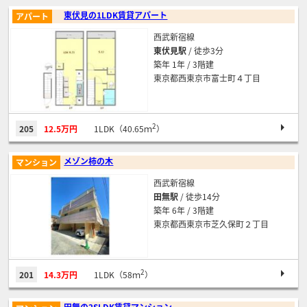
東伏見の1LDK賃貸アパート
アパート
西武新宿線
東伏見駅
/ 徒歩3分
築年 1年 / 3階建
東京都西東京市富士町４丁目
2
205
12.5万円
1LDK（40.65ｍ
）
メゾン柿の木
マンション
西武新宿線
田無駅
/ 徒歩14分
築年 6年 / 3階建
東京都西東京市芝久保町２丁目
2
201
14.3万円
1LDK（58ｍ
）
田無の2SLDK賃貸マンション