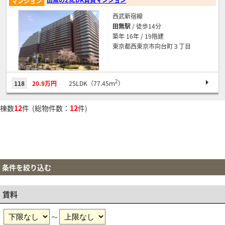
マンション
西武新宿線
田無駅
/ 徒歩14分
築年 16年 / 19階建
東京都西東京市向台町３丁目
2
118
20.9万円
2SLDK（77.45ｍ
）
棟数
12
件 (総物件数：
12
件)
条件を絞り込む
賃料
～