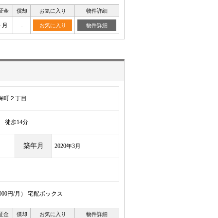
証金
償却
お気に入り
物件詳細
ヶ月
-
お気に入り
物件詳細
保町２丁目
徒歩14分
築年月
2020年3月
00円/月） 宅配ボックス
証金
償却
お気に入り
物件詳細