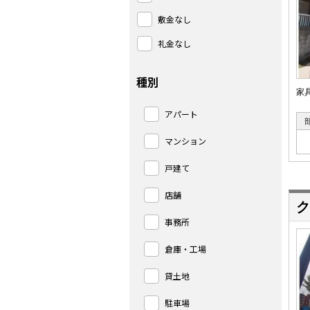
敷金なし
礼金なし
種別
家
アパート
マンション
戸建て
店舗
ク
事務所
倉庫・工場
貸土地
駐車場