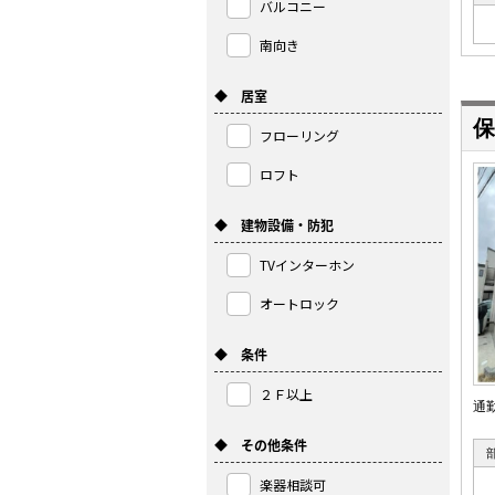
バルコニー
南向き
◆ 居室
保
フローリング
ロフト
◆ 建物設備・防犯
TVインターホン
オートロック
◆ 条件
２Ｆ以上
通
◆ その他条件
楽器相談可