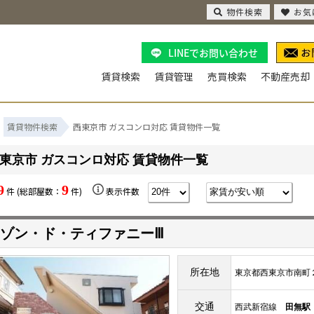
物件検索
お気
LINEでお問い合わせ
賃貸検索
賃貸管理
売買検索
不動産売却
賃貸物件検索
西東京市 ガスコンロ対応 賃貸物件一覧
東京市 ガスコンロ対応 賃貸物件一覧
9
9
件 (総部屋数：
件)
表示件数
ゾン・ド・ティファニーⅢ
所在地
東京都西東京市南町
交通
西武新宿線
田無駅