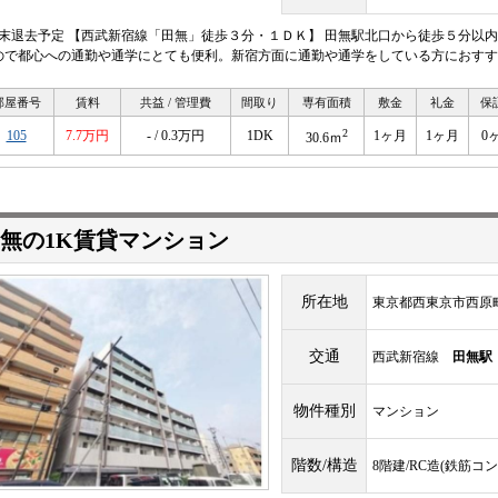
月末退去予定 【西武新宿線「田無」徒歩３分・１ＤＫ】 田無駅北口から徒歩５分以
ので都心への通勤や通学にとても便利。新宿方面に通勤や通学をしている方におすす
部屋番号
賃料
共益 / 管理費
間取り
専有面積
敷金
礼金
保
2
105
7.7万円
- / 0.3万円
1DK
1ヶ月
1ヶ月
0
30.6ｍ
無の1K賃貸マンション
所在地
東京都西東京市西原
交通
西武新宿線
田無駅
物件種別
マンション
階数/構造
8階建/RC造(鉄筋コ