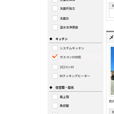
洗面所独立
洗面台
温水洗浄便座
メ
◆ キッチン
システムキッチン
ガスコンロ対応
2口コンロ
IHクッキングヒーター
◆ 住空間・採光
最上階
西
角部屋