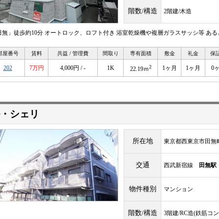
階数/構造
2階建/木造
田無」徒歩約10分 オートロック、ロフト付き 浴室乾燥機や複層ガラスサッシ等 あ
部屋番号
賃料
共益 / 管理費
間取り
専有面積
敷金
礼金
保
2
202
7万円
4,000円 / -
1K
1ヶ月
1ヶ月
0
22.19ｍ
・シェリ
所在地
東京都西東京市田無
交通
西武新宿線
田無駅
物件種別
マンション
階数/構造
3階建/RC造(鉄筋コ