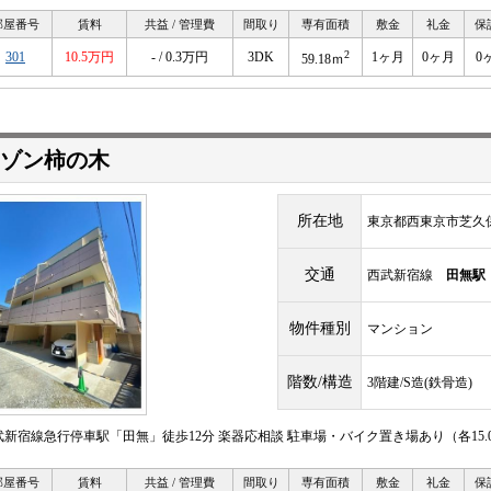
部屋番号
賃料
共益 / 管理費
間取り
専有面積
敷金
礼金
保
2
301
10.5万円
- / 0.3万円
3DK
1ヶ月
0ヶ月
0
59.18ｍ
ゾン柿の木
所在地
東京都西東京市芝久
交通
西武新宿線
田無駅
物件種別
マンション
階数/構造
3階建/S造(鉄骨造)
武新宿線急行停車駅「田無」徒歩12分 楽器応相談 駐車場・バイク置き場あり（各15.0
部屋番号
賃料
共益 / 管理費
間取り
専有面積
敷金
礼金
保