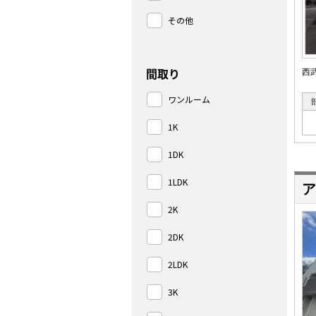
その他
間取り
西
ワンルーム
1K
1DK
1LDK
ア
2K
2DK
2LDK
3K