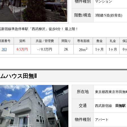
物件種別
マンション
階数/構造
3階建/S造(鉄骨造)
武新宿線準急停車駅「西武柳沢」徒歩6分！ 最上階！
部屋番号
賃料
共益 / 管理費
間取り
専有面積
敷金
礼金
保
2
303
6.5万円
- / 0.3万円
2K
1ヶ月
1ヶ月
0
29ｍ
ムハウス田無Ⅱ
所在地
東京都西東京市田無
交通
西武新宿線
田無駅
物件種別
アパート