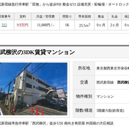
武新宿線急行停車駅「田無」から徒歩9分 敷金ゼロ 設備充実・駐輪場・オートロック
部屋番号
賃料
共益 / 管理費
間取り
専有面積
敷金
礼金
保
2
512
9.9万円
11,000円 / -
1K
0ヶ月
2ヶ月
0
25.5ｍ
武柳沢の3DK賃貸マンション
所在地
東京都西東京市保谷
交通
西武新宿線
西武柳
物件種別
マンション
階数/構造
5階建/S造(鉄骨造)
武新宿線準急停車駅「西武柳沢」徒歩12分 南向き角部屋 外国籍の方応相談