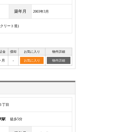
築年月
2003年3月
ンクリート造)
証金
償却
お気に入り
物件詳細
ヶ月
-
お気に入り
物件詳細
６丁目
沢駅
徒歩5分