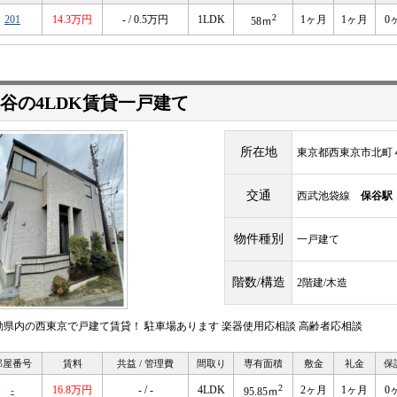
2
201
14.3万円
- / 0.5万円
1LDK
1ヶ月
1ヶ月
0
58ｍ
谷の4LDK賃貸一戸建て
所在地
東京都西東京市北町
交通
西武池袋線
保谷駅
物件種別
一戸建て
階数/構造
2階建/木造
勤県内の西東京で戸建て賃貸！ 駐車場あります 楽器使用応相談 高齢者応相談
部屋番号
賃料
共益 / 管理費
間取り
専有面積
敷金
礼金
保
2
-
16.8万円
- / -
4LDK
2ヶ月
1ヶ月
0
95.85ｍ