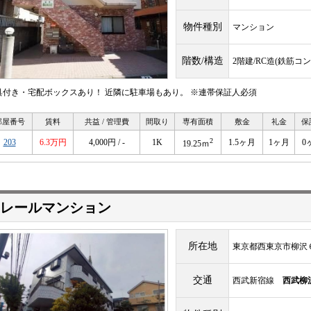
物件種別
マンション
階数/構造
2階建/RC造(鉄筋コ
具付き・宅配ボックスあり！ 近隣に駐車場もあり。 ※連帯保証人必須
部屋番号
賃料
共益 / 管理費
間取り
専有面積
敷金
礼金
保
2
203
6.3万円
4,000円 / -
1K
1.5ヶ月
1ヶ月
0
19.25ｍ
レールマンション
所在地
東京都西東京市柳沢
交通
西武新宿線
西武柳