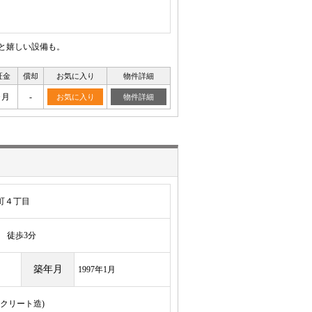
ると嬉しい設備も。
証金
償却
お気に入り
物件詳細
ヶ月
-
お気に入り
物件詳細
町４丁目
徒歩3分
築年月
1997年1月
ンクリート造)