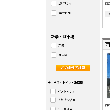
15年以内
西
20年以内
新築・駐車場
西
新築
駐車場
◆ バス・トイレ・洗面所
バストイレ別
追焚機能浴室
西
浴室乾燥機