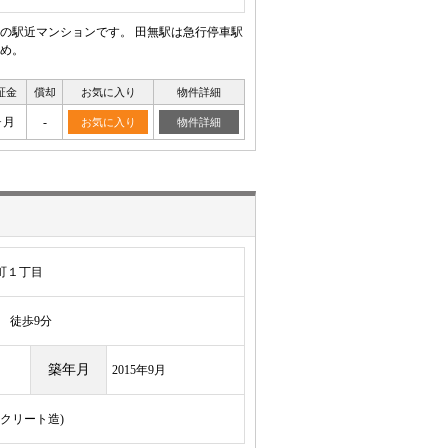
内の駅近マンションです。 田無駅は急行停車駅
め。
証金
償却
お気に入り
物件詳細
ヶ月
-
お気に入り
物件詳細
町１丁目
徒歩9分
築年月
2015年9月
ンクリート造)