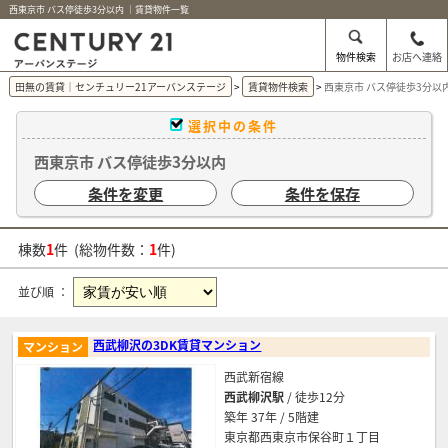
西東京市 バス停徒歩3分以内 ｜賃貸物件一覧
物件検索
お店へ連絡
田無の賃貸｜センチュリー21アーバンステージ
賃貸物件検索
西東京市 バス停徒歩3分以
選択中の条件
西東京市 バス停徒歩3分以内
条件を変更
条件を保存
棟数
1
件 (総物件数：
1
件)
並び順 ：
西武柳沢の3DK賃貸マンション
マンション
西武新宿線
西武柳沢駅
/ 徒歩12分
築年 37年 / 5階建
東京都西東京市保谷町１丁目