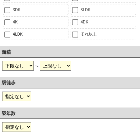
3DK
3LDK
4K
4DK
4LDK
それ以上
面積
～
駅徒歩
築年数