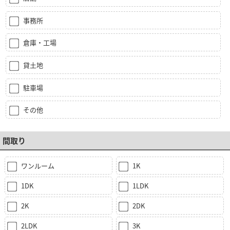
事務所
倉庫・工場
貸土地
駐車場
その他
間取り
ワンルーム
1K
1DK
1LDK
2K
2DK
2LDK
3K