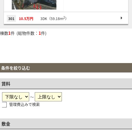
2
301
10.5万円
3DK（59.18ｍ
）
棟数
1
件 (総物件数：
1
件)
条件を絞り込む
賃料
～
管理費込みで検索
敷金