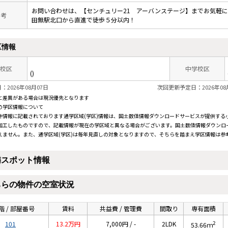
お問い合わせは、【センチュリー21 アーバンステージ】までお気軽
 考
田無駅北口から直進で徒歩５分以内！
区情報
校区
中学校区
()
2026年08月07日
次回更新予定日：2026年08
と差異がある場合は現況優先となります
の学区情報について
件情報に記載されております通学区域(学区)情報は、国土数値情報ダウンロードサービスが提供する小学
加工したものですので、記載情報が現在の学区域と異なる場合がございます。国土数値情報ダウンロ
えません。また、通学区域(学区)は毎年見直しの対象となりますので、そちらを踏まえ学区情報は参
隣スポット情報
ちらの物件の空室状況
階 / 部屋番号
賃料
共益費 / 管理費
間取り
専有面積
2
101
13.2万円
7,000円 / -
2LDK
53.66ｍ