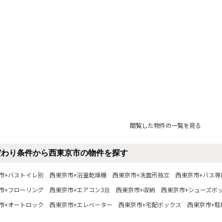
閲覧した物件の一覧を見る
だわり条件から西東京市の物件を探す
市+バストイレ別
西東京市+浴室乾燥機
西東京市+洗面所独立
西東京市+バス専
市+フローリング
西東京市+エアコン3台
西東京市+収納
西東京市+シューズボ
市+オートロック
西東京市+エレベーター
西東京市+宅配ボックス
西東京市+駐