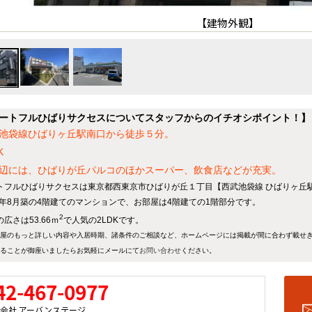
【建物外観】
ートフルひばりサクセスについてスタッフからのイチオシポイント！】
池袋線ひばりヶ丘駅南口から徒歩５分。
K
辺には、ひばりが丘パルコのほかスーパー、飲食店などが充実。
トフルひばりサクセスは東京都西東京市ひばりが丘１丁目【西武池袋線 ひばりヶ丘駅
18年8月築の4階建てのマンションで、お部屋は4階建ての1階部分です。
2
広さは53.66ｍ
で人気の2LDKです。
屋のもっと詳しい内容や入居時期、諸条件のご相談など、ホームページには掲載が間に合わず載せ
ることが御座いましたらお気軽にメールにて
お問い合わせ
ください。
42-467-0977
会社 アーバンステージ