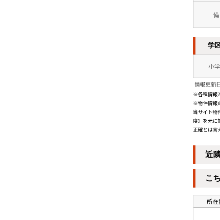
備
学
小学
情報更新日：
※各種情報
※物件情報
当サイト物
度】を元に
正確とは言
近
こ
所在