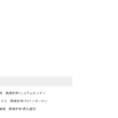
用
西東京市+システムキッチン
ックス
西東京市+TVインターホン
輪場
西東京市+即入居可