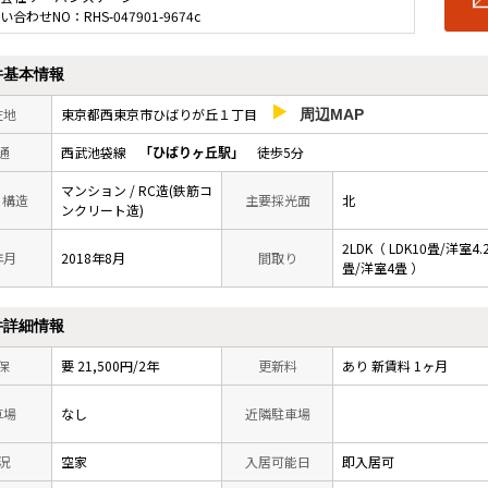
い合わせNO：RHS-047901-9674c
件基本情報
在地
東京都西東京市ひばりが丘１丁目
周辺MAP
通
西武池袋線
「ひばりヶ丘駅」
徒歩5分
マンション / RC造(鉄筋コ
/ 構造
主要採光面
北
ンクリート造)
2LDK（ LDK10畳/洋室4.
年月
2018年8月
間取り
畳/洋室4畳 ）
件詳細情報
保
要 21,500円/2年
更新料
あり 新賃料 1ヶ月
車場
なし
近隣駐車場
況
空家
入居可能日
即入居可