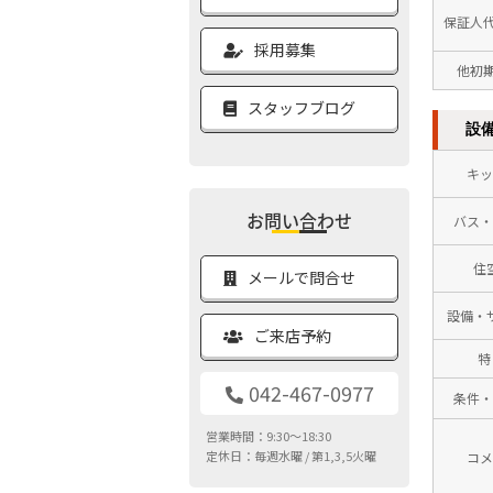
保証人
採用募集
他初
スタッフブログ
設
キッ
お問い合わせ
バス・
住
メールで問合せ
設備・
ご来店予約
特
042-467-0977
条件・
営業時間：9:30～18:30
定休日：毎週水曜 / 第1,3,5火曜
コメ