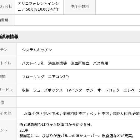
オリコフォレントインシ
代行会社
仲介手数料
ュア 50.0% 10.000円/年
期費用
備詳細情報
チン
システムキッチン
トイレ
バストイレ別
浴室乾燥機
洗面所独立
バス専用
空間
フローリング
エアコン3台
サービス
収納
シューズボックス
TVインターホン
オートロック
エレベー
 徴
その他
水道:公営 / 排水:下水 / 楽器相談:不可 / ペット:不可 / 保証人代行:必
西武池袋線ひばりヶ丘駅南口から徒歩５分。
ント
2LDK
駅周辺には、ひばりが丘パルコのほかスーパー、飲食店などが充実。