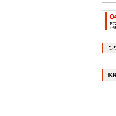
0
株式
お問
こ
閲