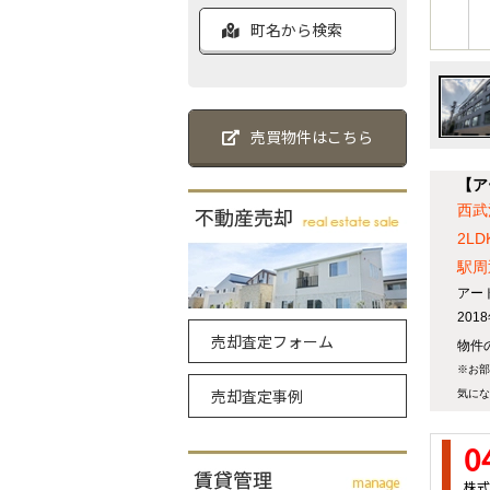
町名から検索
売買物件はこちら
【ア
西武
2LD
駅周
アー
20
売却査定フォーム
物件の
※お部
売却査定事例
気にな
0
株式