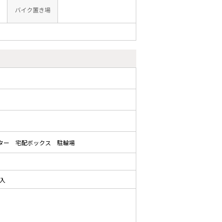
バイク置き場
ター
宅配ボックス
駐輪場
加入