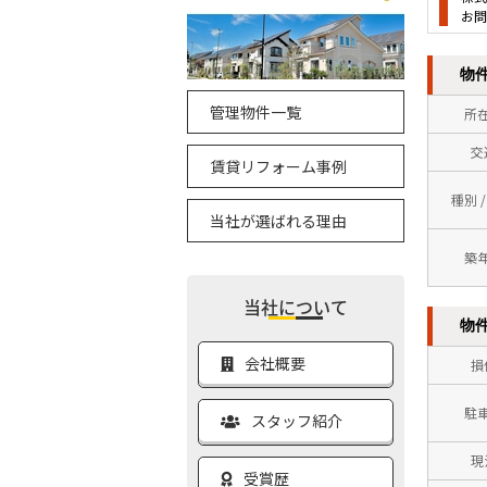
お問
物
管理物件一覧
所
交
賃貸リフォーム事例
種別 
当社が選ばれる理由
築
当社について
物
会社概要
損
駐
スタッフ紹介
現
受賞歴