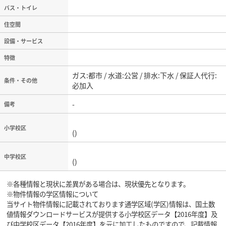
バス・トイレ
住空間
設備・サービス
特徴
ガス:都市 / 水道:公営 / 排水:下水 / 保証人代行:
条件・その他
必加入
-
備考
小学校区
()
中学校区
()
※各種情報と現状に差異がある場合は、現状優先となります。
※物件情報の学区情報について
当サイト物件情報に記載されております通学区域(学区)情報は、国土数
値情報ダウンロードサービスが提供する小学校区データ【2016年度】及
び中学校区データ【2016年度】を元に加工したものですので、記載情報