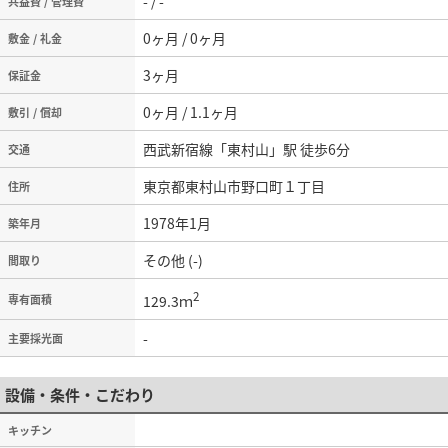
- / -
共益費 / 管理費
0ヶ月 / 0ヶ月
敷金 / 礼金
3ヶ月
保証金
0ヶ月 / 1.1ヶ月
敷引 / 償却
西武新宿線「東村山」駅 徒歩6分
交通
東京都東村山市野口町１丁目
住所
1978年1月
築年月
その他 (-)
間取り
2
129.3ｍ
専有面積
-
主要採光面
設備・条件・こだわり
キッチン