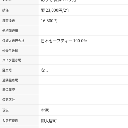
要 23,000円/2年
損保
16,500円
鍵交換代
他初期費用
日本セーフティー 100.0%
保証人代行会社
仲介手数料
バイク置き場
なし
駐車場
近隣駐車場
周辺環境
-
借家区分
空家
現況
即入居可
入居可能日