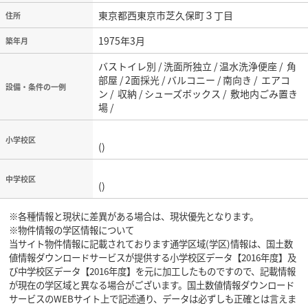
東京都西東京市芝久保町３丁目
住所
1975年3月
築年月
バストイレ別 / 洗面所独立 / 温水洗浄便座 / 角
部屋 / 2面採光 / バルコニー / 南向き / エアコ
設備・条件の一例
ン / 収納 / シューズボックス / 敷地内ごみ置き
場 /
小学校区
()
中学校区
()
※各種情報と現状に差異がある場合は、現状優先となります。
※物件情報の学区情報について
当サイト物件情報に記載されております通学区域(学区)情報は、国土数
値情報ダウンロードサービスが提供する小学校区データ【2016年度】及
び中学校区データ【2016年度】を元に加工したものですので、記載情報
が現在の学区域と異なる場合がございます。国土数値情報ダウンロード
サービスのWEBサイト上で記述通り、データは必ずしも正確とは言えま