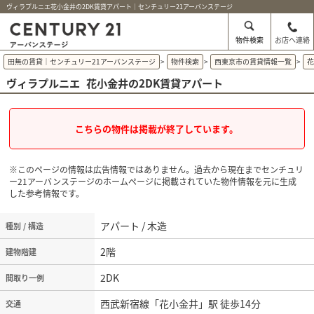
ヴィラプルニエ花小金井の2DK賃貸アパート｜センチュリー21アーバンステージ
物件検索
お店へ連絡
田無の賃貸｜センチュリー21アーバンステージ
>
物件検索
>
西東京市の賃貸情報一覧
>
ヴィラプルニエ
花小金井の2DK賃貸アパート
こちらの物件は掲載が終了しています。
※このページの情報は広告情報ではありません。過去から現在までセンチュリ
ー21アーバンステージのホームぺージに掲載されていた物件情報を元に生成
した参考情報です。
アパート / 木造
種別 / 構造
2階
建物階建
2DK
間取り一例
西武新宿線「花小金井」駅 徒歩14分
交通