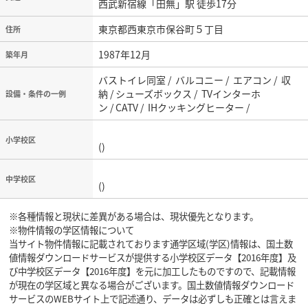
西武新宿線「田無」駅 徒歩17分
東京都西東京市保谷町５丁目
住所
1987年12月
築年月
バストイレ同室 / バルコニー / エアコン / 収
納 / シューズボックス / TVインターホ
設備・条件の一例
ン / CATV / IHクッキングヒーター /
小学校区
()
中学校区
()
※各種情報と現状に差異がある場合は、現状優先となります。
※物件情報の学区情報について
当サイト物件情報に記載されております通学区域(学区)情報は、国土数
値情報ダウンロードサービスが提供する小学校区データ【2016年度】及
び中学校区データ【2016年度】を元に加工したものですので、記載情報
が現在の学区域と異なる場合がございます。国土数値情報ダウンロード
サービスのWEBサイト上で記述通り、データは必ずしも正確とは言えま