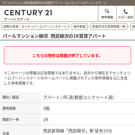
パールマンション柳沢西武柳沢の1K賃貸アパート｜センチュリー21アーバンステージ
物件検索
お店へ連絡
田無の賃貸｜センチュリー21アーバンステージ
>
物件検索
>
西東京市の賃貸情報一覧
>
パールマンション柳沢
西武柳沢の1K賃貸アパート
こちらの物件は掲載が終了しています。
※このページの情報は広告情報ではありません。過去から現在までセンチュリ
ー21アーバンステージのホームぺージに掲載されていた物件情報を元に生成
した参考情報です。
アパート / RC造(鉄筋コンクリート造)
種別 / 構造
3階
建物階建
1K
間取り一例
西武新宿線「西武柳沢」駅 徒歩10分
交通