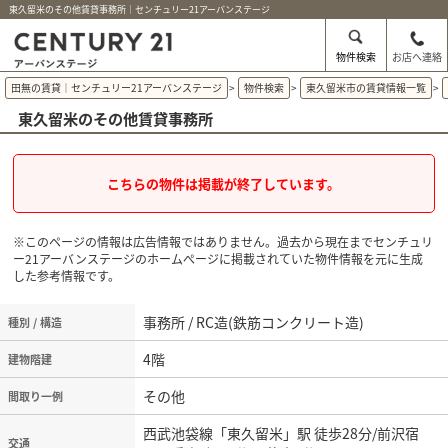
東久留米のその他賃貸事務所｜センチュリー21アーバンステージ
物件検索
お店へ連絡
田無の賃貸｜センチュリー21アーバンステージ
>
物件検索
>
東久留米市の賃貸情報一覧
>
東久留米のその他賃貸事務所
こちらの物件は掲載が終了しています。
※このページの情報は広告情報ではありません。過去から現在までセンチュリ
ー21アーバンステージのホームぺージに掲載されていた物件情報を元に生成
した参考情報です。
事務所 / RC造(鉄筋コンクリート造)
種別 / 構造
4階
建物階建
その他
間取り一例
西武池袋線「東久留米」駅 徒歩28分/前沢宿
交通