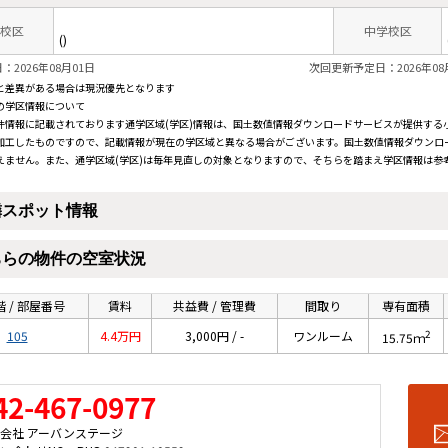
校区
中学校区
()
2026年08月01日
次回更新予定日：2026年08
と差異がある場合は現況優先となります
の学区情報について
件情報に記載されております通学区域(学区)情報は、国土数値情報ダウンロードサービスが提供する小学
加工したものですので、記載情報が現在の学区域と異なる場合がございます。国土数値情報ダウンロ
えません。また、通学区域(学区)は毎年見直しの対象となりますので、そちらを踏まえ学区情報は参
隣スポット情報
ちらの物件の空室状況
 / 部屋番号
賃料
共益費 / 管理費
間取り
専有面積
2
105
4.4万円
3,000円 / -
ワンルーム
15.75ｍ
42-467-0977
会社 アーバンステージ