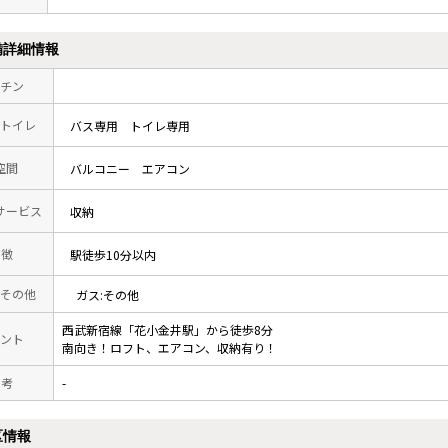
備詳細情報
チン
トイレ
バス専用
トイレ専用
空間
バルコニー
エアコン
サービス
収納
 徴
駅徒歩10分以内
その他
ガス:その他
西武新宿線「花小金井駅」から徒歩8分
ント
南向き！ロフト、エアコン、収納有り！
 考
-
区情報