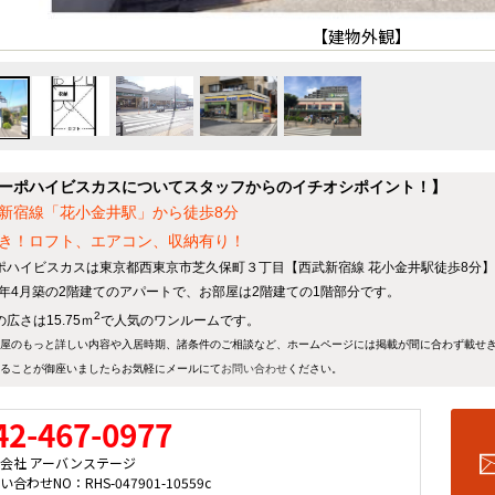
【建物外観】
ーポハイビスカスについてスタッフからのイチオシポイント！】
新宿線「花小金井駅」から徒歩8分
き！ロフト、エアコン、収納有り！
ポハイビスカスは東京都西東京市芝久保町３丁目【西武新宿線 花小金井駅徒歩8分
92年4月築の2階建てのアパートで、お部屋は2階建ての1階部分です。
2
広さは15.75ｍ
で人気のワンルームです。
屋のもっと詳しい内容や入居時期、諸条件のご相談など、ホームページには掲載が間に合わず載せ
ることが御座いましたらお気軽にメールにて
お問い合わせ
ください。
42-467-0977
会社 アーバンステージ
い合わせNO：RHS-047901-10559c