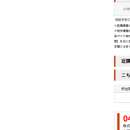
小学
情報更新日：
※各種情報
※物件情報
当サイト物
度】を元に
正確とは言
近
こ
所在階
0
株式