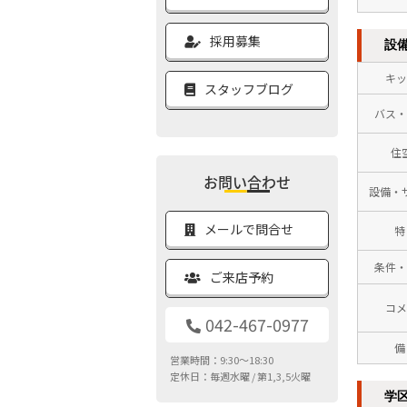
採用募集
設
キッ
スタッフブログ
バス・
住
お問い合わせ
設備・
メールで問合せ
特
条件・
ご来店予約
コメ
042-467-0977
備
営業時間：9:30～18:30
定休日：毎週水曜 / 第1,3,5火曜
学