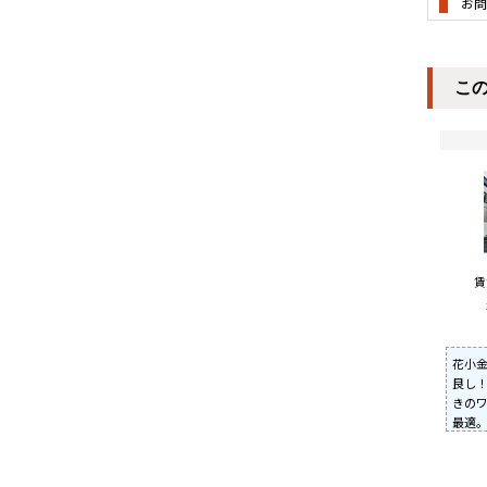
お問
こ
花小金
良し！
きの
最適。
用を