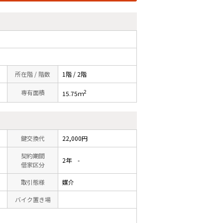
所在階 / 階数
1階 / 2階
2
専有面積
15.75ｍ
鍵交換代
22,000円
契約期間
2年 -
借家区分
取引態様
媒介
バイク置き場