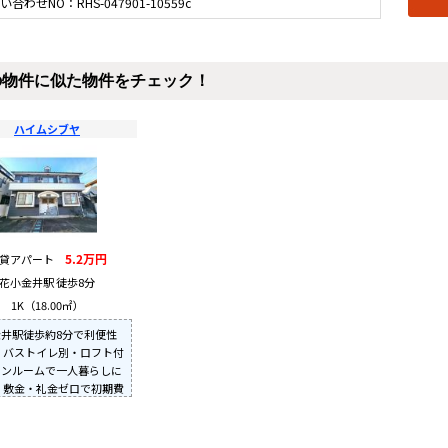
い合わせNO：RHS-047901-10559c
の物件に似た物件をチェック！
ハイムシブヤ
5.2万円
賃貸アパート
花小金井駅 徒歩8分
1K（18.00㎡）
井駅徒歩約8分で利便性
 バストイレ別・ロフト付
ワンルームで一人暮らしに
 敷金・礼金ゼロで初期費
抑えられます。