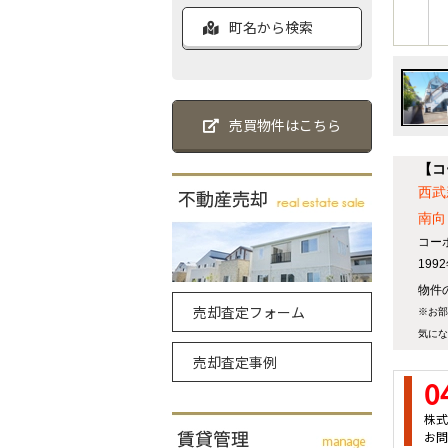
町名から検索
売買物件はこちら
【コ
西武
南向
コー
19
物件の
売却査定フォーム
※お部
気にな
売却査定事例
0
株式
お問