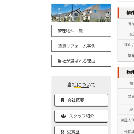
物
所
管理物件一覧
交
種別 
賃貸リフォーム事例
築
当社が選ばれる理由
物
損
当社について
駐
会社概要
現
スタッフ紹介
保証人
受賞歴
他初