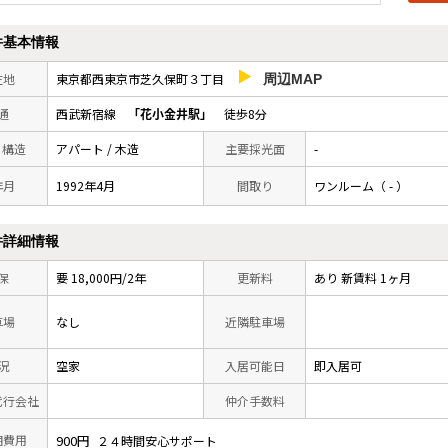
件基本情報
在地
東京都西東京市芝久保町３丁目
周辺MAP
通
西武新宿線
「花小金井駅」
徒歩8分
/ 構造
アパート / 木造
主要採光面
-
年月
1992年4月
間取り
ワンルーム（ - ）
件詳細情報
保
要 18,000円/2年
更新料
あり 新賃料 1ヶ月
車場
なし
近隣駐車場
況
空家
入居可能日
即入居可
代行会社
仲介手数料
期費用
900円
２４時間安心サポート