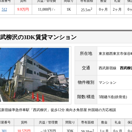
部屋番号
賃料
共益 / 管理費
間取り
専有面積
敷金
礼金
保
2
512
9.9万円
11,000円 / -
1K
0ヶ月
2ヶ月
0
25.5ｍ
武柳沢の3DK賃貸マンション
所在地
東京都西東京市保谷
交通
西武新宿線
西武柳
物件種別
マンション
階数/構造
5階建/S造(鉄骨造)
武新宿線準急停車駅「西武柳沢」徒歩12分 南向き角部屋 外国籍の方応相談
部屋番号
賃料
共益 / 管理費
間取り
専有面積
敷金
礼金
保
2
301
10.5万円
- / 0.3万円
3DK
1ヶ月
0ヶ月
0
59.18ｍ