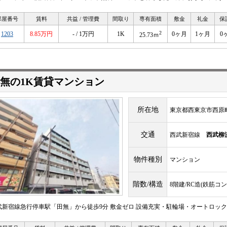
部屋番号
賃料
共益 / 管理費
間取り
専有面積
敷金
礼金
保
2
1203
8.85万円
- / 1万円
1K
0ヶ月
1ヶ月
0
25.73ｍ
無の1K賃貸マンション
所在地
東京都西東京市西原
交通
西武新宿線
西武柳
物件種別
マンション
階数/構造
8階建/RC造(鉄筋コ
武新宿線急行停車駅「田無」から徒歩9分 敷金ゼロ 設備充実・駐輪場・オートロック