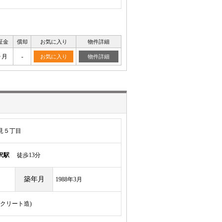
証金
償却
お気に入り
物件詳細
ヶ月
-
お気に入り
物件詳細
見５丁目
沢駅
徒歩13分
築年月
1988年3月
ンクリート造)