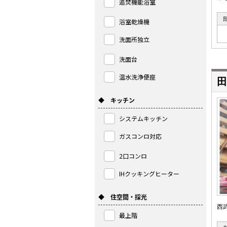
追焚機能浴室
浴室乾燥機
洗面所独立
洗面台
温水洗浄便座
田
◆ キッチン
システムキッチン
ガスコンロ対応
2口コンロ
IHクッキングヒーター
◆ 住空間・採光
西
最上階