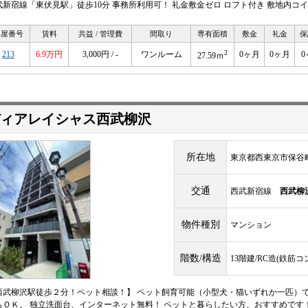
武新宿線「東伏見駅」徒歩10分 事務所利用可！ 礼金敷金ゼロ ロフト付き 敷地内コ
部屋番号
賃料
共益 / 管理費
間取り
専有面積
敷金
礼金
保
2
213
6.9万円
3,000円 / -
ワンルーム
0ヶ月
0ヶ月
0
27.59ｍ
ィアレイシャス西武柳沢
所在地
東京都西東京市保谷
交通
西武新宿線
西武柳
物件種別
マンション
階数/構造
13階建/RC造(鉄筋
西武柳沢駅徒歩２分！ペット相談！】 ペット飼育可能（小型犬・猫いずれか一匹）で
もＯＫ。 独立洗面台、インターネット無料！ ペットと暮らしたい方、おすすめです