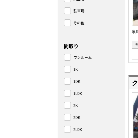
駐車場
その他
家
間取り
ワンルーム
1K
1DK
ク
1LDK
2K
2DK
2LDK