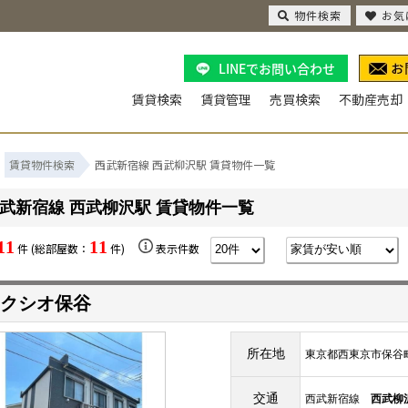
物件検索
お気
LINEでお問い合わせ
賃貸検索
賃貸管理
売買検索
不動産売却
賃貸物件検索
西武新宿線 西武柳沢駅 賃貸物件一覧
武新宿線 西武柳沢駅 賃貸物件一覧
11
11
件 (総部屋数：
件)
表示件数
クシオ保谷
所在地
東京都西東京市保谷
交通
西武新宿線
西武柳