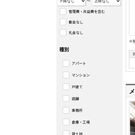
～
管理費・共益費を含む
敷金なし
礼金なし
※
種別
アパート
マンション
戸建て
メ
店舗
事務所
倉庫・工場
貸土地