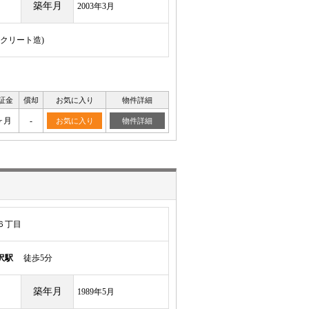
築年月
2003年3月
ンクリート造)
証金
償却
お気に入り
物件詳細
ヶ月
-
お気に入り
物件詳細
６丁目
沢駅
徒歩5分
築年月
1989年5月