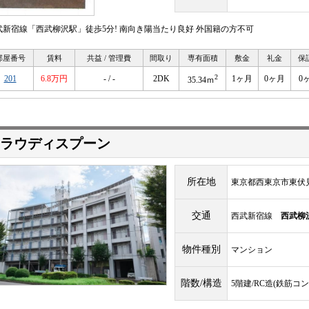
武新宿線「西武柳沢駅」徒歩5分! 南向き陽当たり良好 外国籍の方不可
部屋番号
賃料
共益 / 管理費
間取り
専有面積
敷金
礼金
保
2
201
6.8万円
- / -
2DK
1ヶ月
0ヶ月
0
35.34ｍ
ラウディスプーン
所在地
東京都西東京市東伏
交通
西武新宿線
西武柳
物件種別
マンション
階数/構造
5階建/RC造(鉄筋コ