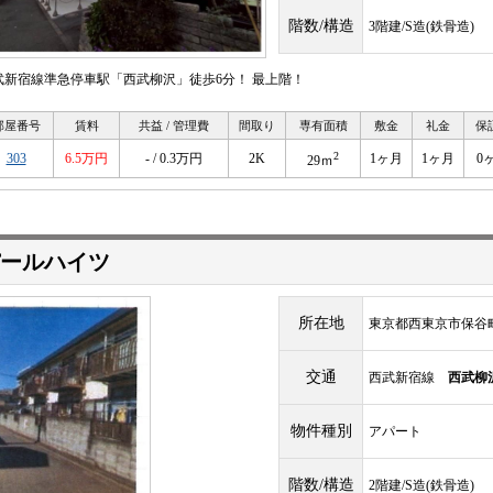
階数/構造
3階建/S造(鉄骨造)
武新宿線準急停車駅「西武柳沢」徒歩6分！ 最上階！
部屋番号
賃料
共益 / 管理費
間取り
専有面積
敷金
礼金
保
2
303
6.5万円
- / 0.3万円
2K
1ヶ月
1ヶ月
0
29ｍ
ールハイツ
所在地
東京都西東京市保谷
交通
西武新宿線
西武柳
物件種別
アパート
階数/構造
2階建/S造(鉄骨造)