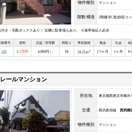
物件種別
マンション
階数/構造
2階建/RC造(鉄筋コ
具付き・宅配ボックスあり！ 近隣に駐車場もあり。 ※連帯保証人必須
部屋番号
賃料
共益 / 管理費
間取り
専有面積
敷金
礼金
保
2
203
6.3万円
4,000円 / -
1K
1.5ヶ月
1ヶ月
0
19.25ｍ
レールマンション
所在地
東京都西東京市柳沢
交通
西武新宿線
西武柳
物件種別
マンション