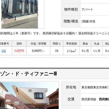
物件種別
アパート
階数/構造
2階建/木造
契約期間は１年（更新可）です。 西武柳沢駅徒歩５分圏内！ 退去時別途クリーニン
部屋番号
賃料
共益 / 管理費
間取り
専有面積
敷金
礼金
保
2
104
5.6万円
8,000円 / -
1K
0ヶ月
1ヶ月
0
17.6ｍ
ゾン・ド・ティファニーⅢ
所在地
東京都西東京市南町
交通
西武新宿線
西武柳