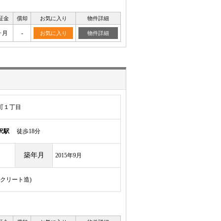
証金
償却
お気に入り
物件詳細
ヶ月
-
お気に入り
物件詳細
町１丁目
沢駅
徒歩18分
築年月
2015年9月
ンクリート造)