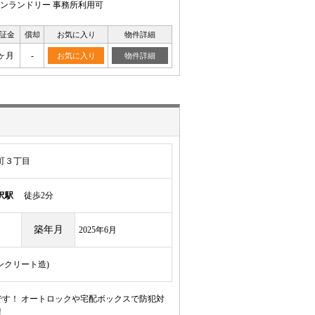
インランドリー 事務所利用可
証金
償却
お気に入り
物件詳細
ヶ月
-
お気に入り
物件詳細
町３丁目
沢駅
徒歩2分
築年月
2025年6月
コンクリート造)
す！ オートロックや宅配ボックスで防犯対
！