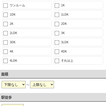
ワンルーム
1K
1DK
1LDK
2K
2DK
2LDK
3K
3DK
3LDK
4K
4DK
4LDK
それ以上
面積
～
駅徒歩