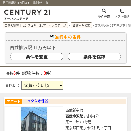
西武柳沢駅 11万円以下｜賃貸物件一覧
物件検索
お店へ連絡
田無の賃貸｜センチュリー21アーバンステージ
賃貸物件検索
西武柳沢駅 11万円以下｜
選択中の条件
西武柳沢駅 11万円以下
条件を変更
条件を保存
棟数
8
件 (総物件数：
8
件)
並び順 ：
イクシオ保谷
アパート
西武新宿線
西武柳沢駅
/ 徒歩4分
築年 5年 / 2階建
東京都西東京市保谷町３丁目