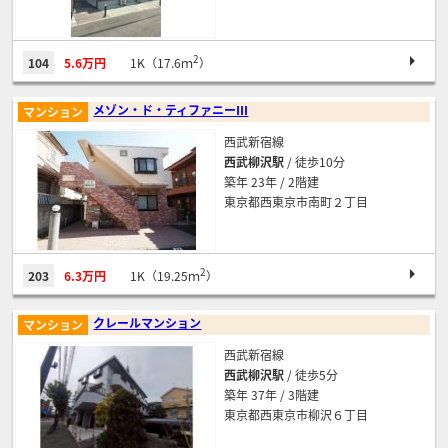
2
104
5.6万円
1K（17.6ｍ
）
メゾン・ド・ティファニーⅢ
マンション
西武新宿線
西武柳沢駅
/ 徒歩10分
築年 23年 / 2階建
東京都西東京市南町２丁目
2
203
6.3万円
1K（19.25ｍ
）
クレールマンション
マンション
西武新宿線
西武柳沢駅
/ 徒歩5分
築年 37年 / 3階建
東京都西東京市柳沢６丁目