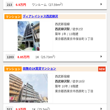
2
213
6.9万円
ワンルーム（27.59ｍ
）
ディアレイシャス西武柳沢
マンション
西武新宿線
西武柳沢駅
/ 徒歩2分
築年 1年 / 13階建
東京都西東京市保谷町３丁目
2
1203
8.85万円
1K（25.73ｍ
）
田無の1K賃貸マンション
マンション
西武新宿線
西武柳沢駅
/ 徒歩18分
築年 10年 / 8階建
東京都西東京市西原町１丁目
2
512
9.9万円
1K（25.5ｍ
）