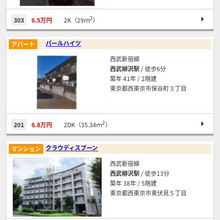
2
303
6.5万円
2K（29ｍ
）
パールハイツ
アパート
西武新宿線
西武柳沢駅
/ 徒歩6分
築年 41年 / 2階建
東京都西東京市保谷町３丁目
2
201
6.8万円
2DK（35.34ｍ
）
クラウディスプーン
マンション
西武新宿線
西武柳沢駅
/ 徒歩13分
築年 38年 / 5階建
東京都西東京市東伏見５丁目