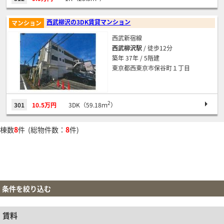
西武柳沢の3DK賃貸マンション
マンション
西武新宿線
西武柳沢駅
/ 徒歩12分
築年 37年 / 5階建
東京都西東京市保谷町１丁目
2
301
10.5万円
3DK（59.18ｍ
）
棟数
8
件 (総物件数：
8
件)
条件を絞り込む
賃料