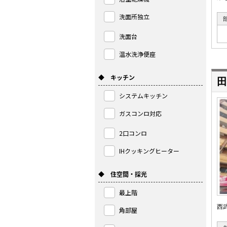
洗面所独立
洗面台
温水洗浄便座
◆ キッチン
田
システムキッチン
ガスコンロ対応
2口コンロ
IHクッキングヒーター
◆ 住空間・採光
最上階
西
角部屋