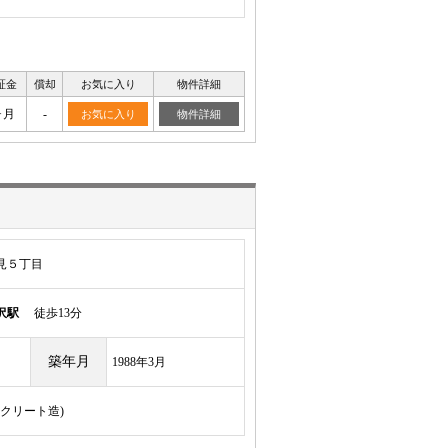
証金
償却
お気に入り
物件詳細
ヶ月
-
お気に入り
物件詳細
見５丁目
沢駅
徒歩13分
築年月
1988年3月
ンクリート造)