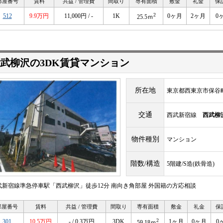
部屋番号
賃料
共益 / 管理費
間取り
専有面積
敷金
礼金
保
2
512
9.9万円
11,000円 / -
1K
0ヶ月
2ヶ月
0
25.5ｍ
武柳沢の3DK賃貸マンション
所在地
東京都西東京市保谷
交通
西武新宿線
西武柳
物件種別
マンション
階数/構造
5階建/S造(鉄骨造)
武新宿線準急停車駅「西武柳沢」徒歩12分 南向き角部屋 外国籍の方応相談
部屋番号
賃料
共益 / 管理費
間取り
専有面積
敷金
礼金
保
2
301
10.5万円
- / 0.3万円
3DK
1ヶ月
0ヶ月
0
59.18ｍ