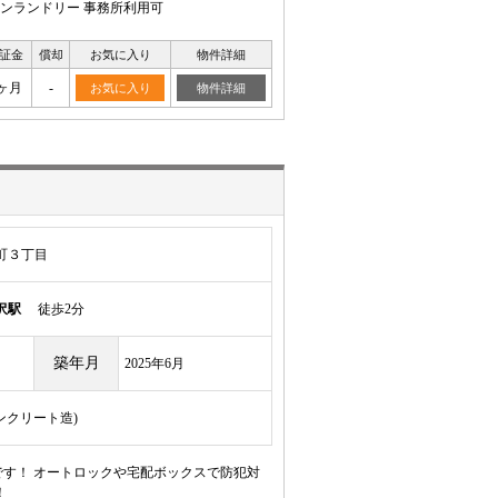
インランドリー 事務所利用可
証金
償却
お気に入り
物件詳細
ヶ月
-
お気に入り
物件詳細
町３丁目
沢駅
徒歩2分
築年月
2025年6月
コンクリート造)
す！ オートロックや宅配ボックスで防犯対
！