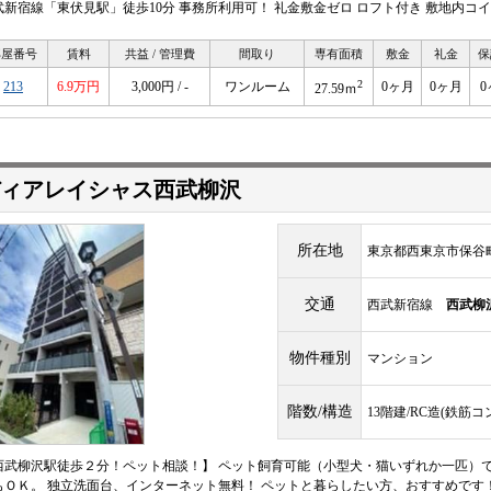
武新宿線「東伏見駅」徒歩10分 事務所利用可！ 礼金敷金ゼロ ロフト付き 敷地内コ
部屋番号
賃料
共益 / 管理費
間取り
専有面積
敷金
礼金
保
2
213
6.9万円
3,000円 / -
ワンルーム
0ヶ月
0ヶ月
0
27.59ｍ
ィアレイシャス西武柳沢
所在地
東京都西東京市保谷
交通
西武新宿線
西武柳
物件種別
マンション
階数/構造
13階建/RC造(鉄筋
西武柳沢駅徒歩２分！ペット相談！】 ペット飼育可能（小型犬・猫いずれか一匹）で
もＯＫ。 独立洗面台、インターネット無料！ ペットと暮らしたい方、おすすめです