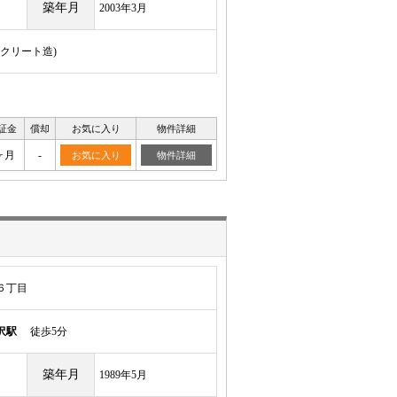
築年月
2003年3月
ンクリート造)
証金
償却
お気に入り
物件詳細
ヶ月
-
お気に入り
物件詳細
６丁目
沢駅
徒歩5分
築年月
1989年5月