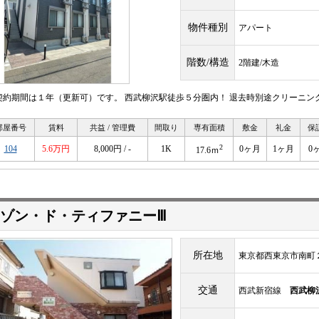
物件種別
アパート
階数/構造
2階建/木造
契約期間は１年（更新可）です。 西武柳沢駅徒歩５分圏内！ 退去時別途クリーニン
部屋番号
賃料
共益 / 管理費
間取り
専有面積
敷金
礼金
保
2
104
5.6万円
8,000円 / -
1K
0ヶ月
1ヶ月
0
17.6ｍ
ゾン・ド・ティファニーⅢ
所在地
東京都西東京市南町
交通
西武新宿線
西武柳