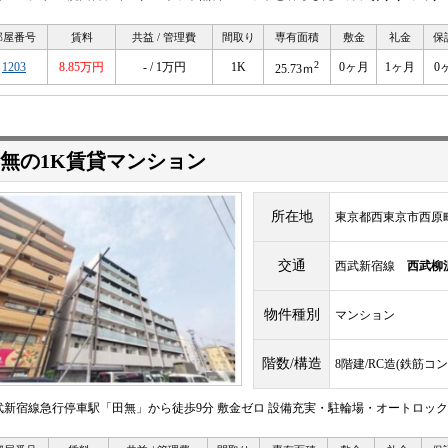
部屋番号
賃料
共益 / 管理費
間取り
専有面積
敷金
礼金
保
2
1203
8.85万円
- / 1万円
1K
0ヶ月
1ヶ月
0
25.73ｍ
無の1K賃貸マンション
所在地
東京都西東京市西原
交通
西武新宿線
西武柳
物件種別
マンション
階数/構造
8階建/RC造(鉄筋コ
武新宿線急行停車駅「田無」から徒歩9分 敷金ゼロ 設備充実・駐輪場・オートロック