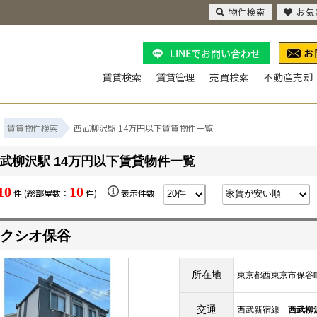
物件検索
お気
LINEでお問い合わせ
賃貸検索
賃貸管理
売買検索
不動産売却
賃貸物件検索
西武柳沢駅 14万円以下賃貸物件一覧
武柳沢駅 14万円以下賃貸物件一覧
10
10
件 (総部屋数：
件)
表示件数
クシオ保谷
所在地
東京都西東京市保谷
交通
西武新宿線
西武柳