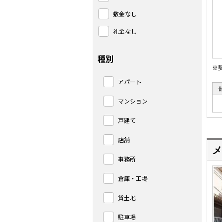
敷金なし
礼金なし
種別
※
アパート
マンション
戸建て
店舗
メ
事務所
倉庫・工場
貸土地
駐車場