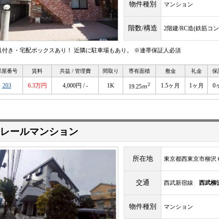
物件種別
マンション
階数/構造
2階建/RC造(鉄筋コ
具付き・宅配ボックスあり！ 近隣に駐車場もあり。 ※連帯保証人必須
部屋番号
賃料
共益 / 管理費
間取り
専有面積
敷金
礼金
保
2
203
6.3万円
4,000円 / -
1K
1.5ヶ月
1ヶ月
0
19.25ｍ
レールマンション
所在地
東京都西東京市柳沢
交通
西武新宿線
西武柳
物件種別
マンション