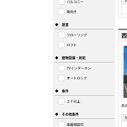
バルコニー
南向き
◆ 居室
フローリング
西
ロフト
◆ 建物設備・防犯
TVインターホン
オートロック
◆ 条件
２Ｆ以上
西
◆ その他条件
楽器相談可