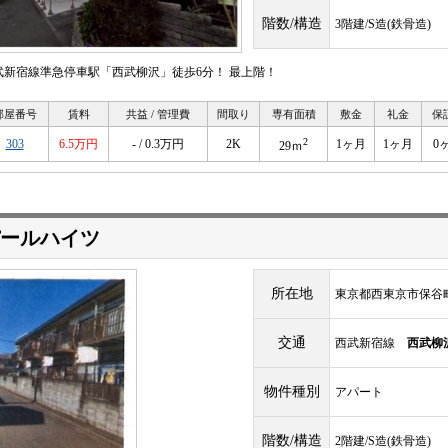
階数/構造
3階建/S造(鉄骨造)
武新宿線準急停車駅「西武柳沢」徒歩6分！ 最上階！
部屋番号
賃料
共益 / 管理費
間取り
専有面積
敷金
礼金
保
2
303
6.5万円
- / 0.3万円
2K
1ヶ月
1ヶ月
0
29ｍ
ールハイツ
所在地
東京都西東京市保谷
交通
西武新宿線
西武柳
物件種別
アパート
階数/構造
2階建/S造(鉄骨造)