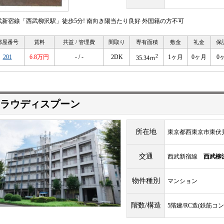
武新宿線「西武柳沢駅」徒歩5分! 南向き陽当たり良好 外国籍の方不可
部屋番号
賃料
共益 / 管理費
間取り
専有面積
敷金
礼金
保
2
201
6.8万円
- / -
2DK
1ヶ月
0ヶ月
0
35.34ｍ
ラウディスプーン
所在地
東京都西東京市東伏
交通
西武新宿線
西武柳
物件種別
マンション
階数/構造
5階建/RC造(鉄筋コ