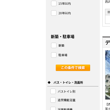
西
15年以内
20年以内
新築・駐車場
デ
新築
駐車場
◆ バス・トイレ・洗面所
バストイレ別
追焚機能浴室
【
策
浴室乾燥機