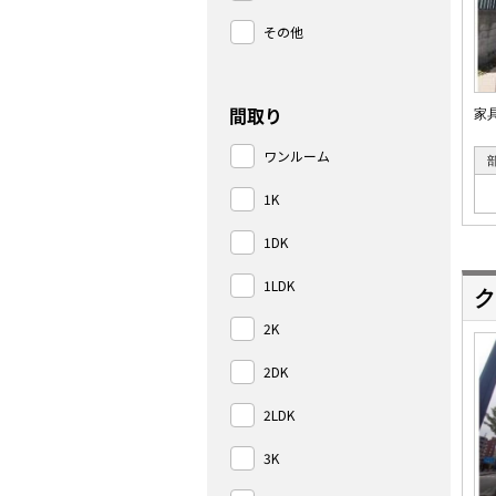
その他
間取り
家
ワンルーム
1K
1DK
1LDK
ク
2K
2DK
2LDK
3K