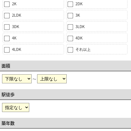
2K
2DK
2LDK
3K
3DK
3LDK
4K
4DK
4LDK
それ以上
面積
～
駅徒歩
築年数