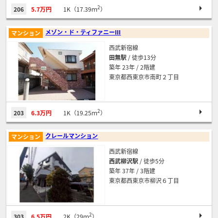
2
206
5.7万円
1K（17.39ｍ
）
メゾン・ド・ティファニーⅢ
マンション
西武新宿線
田無駅
/ 徒歩13分
築年 23年 / 2階建
東京都西東京市南町２丁目
2
203
6.3万円
1K（19.25ｍ
）
クレールマンション
マンション
西武新宿線
西武柳沢駅
/ 徒歩5分
築年 37年 / 3階建
東京都西東京市柳沢６丁目
2
303
6.5万円
2K（29ｍ
）