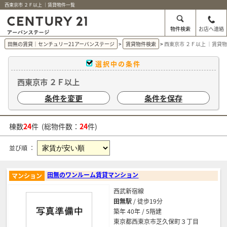
西東京市 ２Ｆ以上 ｜賃貸物件一覧
物件検索
お店へ連絡
田無の賃貸｜センチュリー21アーバンステージ
賃貸物件検索
西東京市 ２Ｆ以上 ｜賃貸
選択中の条件
西東京市 ２Ｆ以上
条件を変更
条件を保存
棟数
24
件 (総物件数：
24
件)
並び順 ：
田無のワンルーム賃貸マンション
マンション
西武新宿線
田無駅
/ 徒歩19分
築年 40年 / 5階建
東京都西東京市芝久保町３丁目