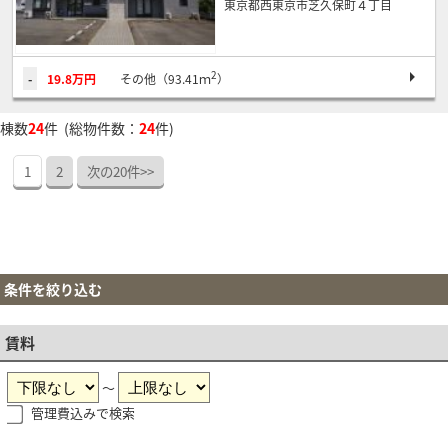
東京都西東京市芝久保町４丁目
2
-
19.8万円
その他（93.41ｍ
）
棟数
24
件 (総物件数：
24
件)
1
2
次の20件>>
条件を絞り込む
賃料
～
管理費込みで検索