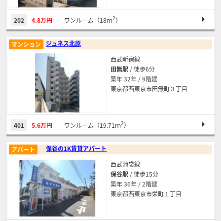
2
202
4.8万円
ワンルーム（18ｍ
）
ジュネス北原
マンション
西武新宿線
田無駅
/ 徒歩6分
築年 32年 / 9階建
東京都西東京市田無町３丁目
2
401
5.6万円
ワンルーム（19.71ｍ
）
保谷の1K賃貸アパート
アパート
西武池袋線
保谷駅
/ 徒歩15分
築年 36年 / 2階建
東京都西東京市栄町１丁目