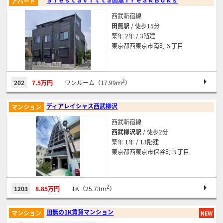
アパート
西武新宿線
田無駅
/ 徒歩15分
築年 2年 / 3階建
東京都西東京市南町６丁目
2
202
7.5万円
ワンルーム（17.99ｍ
）
ディアレイシャス西武柳沢
マンション
西武新宿線
西武柳沢駅
/ 徒歩2分
築年 1年 / 13階建
東京都西東京市保谷町３丁目
2
1203
8.85万円
1K（25.73ｍ
）
田無の1K賃貸マンション
マンション