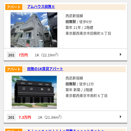
アムハウス田無Ⅱ
アパート
西武新宿線
田無駅
/ 徒歩6分
築年 21年 / 2階建
東京都西東京市田無町６丁目
2
202
7万円
1K（22.19ｍ
）
田無の1K賃貸アパート
アパート
西武新宿線
田無駅
/ 徒歩12分
築年 新築 / 2階建
東京都西東京市南町６丁目
2
201
7.3万円
1K（21.34ｍ
）
ＳｉｅｓｔａＶｉｌｌａ田無ＴｒｅａｋＢｏｋｓ