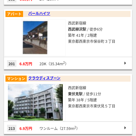
パールハイツ
アパート
西武新宿線
西武柳沢駅
/ 徒歩6分
築年 41年 / 2階建
東京都西東京市保谷町３丁目
2
201
6.8万円
2DK（35.34ｍ
）
クラウディスプーン
マンション
西武新宿線
東伏見駅
/ 徒歩11分
築年 38年 / 5階建
東京都西東京市東伏見５丁目
2
213
6.9万円
ワンルーム（27.59ｍ
）