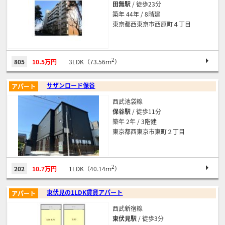
田無駅
/ 徒歩23分
築年 44年 / 8階建
東京都西東京市西原町４丁目
2
805
10.5万円
3LDK（73.56ｍ
）
サザンロード保谷
アパート
西武池袋線
保谷駅
/ 徒歩11分
築年 2年 / 3階建
東京都西東京市東町２丁目
2
202
10.7万円
1LDK（40.14ｍ
）
東伏見の1LDK賃貸アパート
アパート
西武新宿線
東伏見駅
/ 徒歩3分