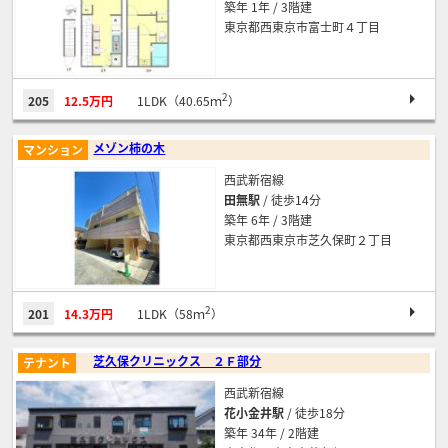
築年 1年 / 3階建
東京都西東京市富士町４丁目
2
205
12.5万円
1LDK（40.65ｍ
）
メゾン柿の木
マンション
西武新宿線
田無駅
/ 徒歩14分
築年 6年 / 3階建
東京都西東京市芝久保町２丁目
2
201
14.3万円
1LDK（58ｍ
）
芝久保クリニックス ２Ｆ部分
テナント
西武新宿線
花小金井駅
/ 徒歩18分
築年 34年 / 2階建