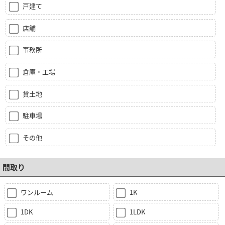
戸建て
店舗
事務所
倉庫・工場
貸土地
駐車場
その他
間取り
ワンルーム
1K
1DK
1LDK