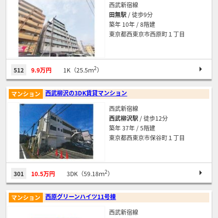
西武新宿線
田無駅
/ 徒歩9分
築年 10年 / 8階建
東京都西東京市西原町１丁目
2
512
9.9万円
1K（25.5ｍ
）
西武柳沢の3DK賃貸マンション
マンション
西武新宿線
西武柳沢駅
/ 徒歩12分
築年 37年 / 5階建
東京都西東京市保谷町１丁目
2
301
10.5万円
3DK（59.18ｍ
）
西原グリーンハイツ11号棟
マンション
西武新宿線