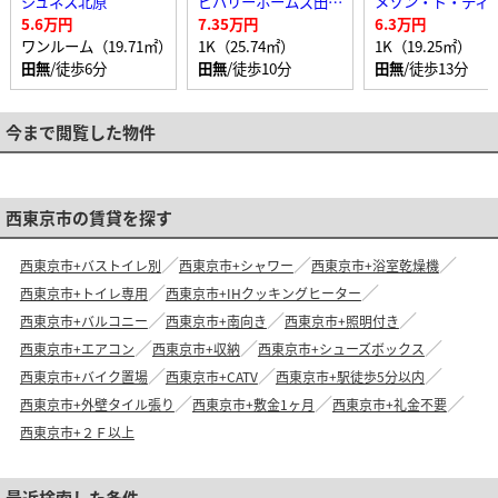
ジュネス北原
ビバリーホームズ田無Ⅲ
5.6万円
7.35万円
6.3万円
ワンルーム（19.71㎡）
1K（25.74㎡）
1K（19.25㎡）
田無
/徒歩6分
田無
/徒歩10分
田無
/徒歩13分
今まで閲覧した物件
西東京市の賃貸を探す
西東京市+バストイレ別
西東京市+シャワー
西東京市+浴室乾燥機
西東京市+トイレ専用
西東京市+IHクッキングヒーター
西東京市+バルコニー
西東京市+南向き
西東京市+照明付き
西東京市+エアコン
西東京市+収納
西東京市+シューズボックス
西東京市+バイク置場
西東京市+CATV
西東京市+駅徒歩5分以内
西東京市+外壁タイル張り
西東京市+敷金1ヶ月
西東京市+礼金不要
西東京市+２Ｆ以上
最近検索した条件