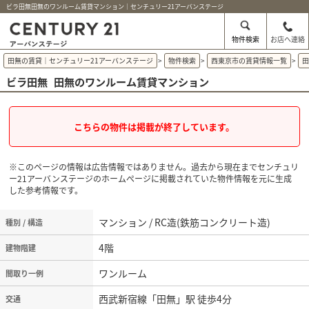
ビラ田無田無のワンルーム賃貸マンション｜センチュリー21アーバンステージ
物件検索
お店へ連絡
田無の賃貸｜センチュリー21アーバンステージ
>
物件検索
>
西東京市の賃貸情報一覧
>
ビラ田無
田無のワンルーム賃貸マンション
こちらの物件は掲載が終了しています。
※このページの情報は広告情報ではありません。過去から現在までセンチュリ
ー21アーバンステージのホームぺージに掲載されていた物件情報を元に生成
した参考情報です。
マンション / RC造(鉄筋コンクリート造)
種別 / 構造
4階
建物階建
ワンルーム
間取り一例
西武新宿線「田無」駅 徒歩4分
交通