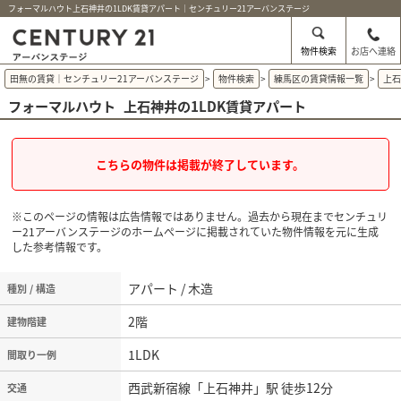
フォーマルハウト上石神井の1LDK賃貸アパート｜センチュリー21アーバンステージ
物件検索
お店へ連絡
田無の賃貸｜センチュリー21アーバンステージ
>
物件検索
>
練馬区の賃貸情報一覧
>
上
フォーマルハウト
上石神井の1LDK賃貸アパート
こちらの物件は掲載が終了しています。
※このページの情報は広告情報ではありません。過去から現在までセンチュリ
ー21アーバンステージのホームぺージに掲載されていた物件情報を元に生成
した参考情報です。
アパート / 木造
種別 / 構造
2階
建物階建
1LDK
間取り一例
西武新宿線「上石神井」駅 徒歩12分
交通