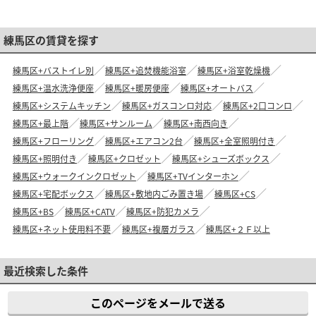
練馬区の賃貸を探す
練馬区+バストイレ別
練馬区+追焚機能浴室
練馬区+浴室乾燥機
練馬区+温水洗浄便座
練馬区+暖房便座
練馬区+オートバス
練馬区+システムキッチン
練馬区+ガスコンロ対応
練馬区+2口コンロ
練馬区+最上階
練馬区+サンルーム
練馬区+南西向き
練馬区+フローリング
練馬区+エアコン2台
練馬区+全室照明付き
練馬区+照明付き
練馬区+クロゼット
練馬区+シューズボックス
練馬区+ウォークインクロゼット
練馬区+TVインターホン
練馬区+宅配ボックス
練馬区+敷地内ごみ置き場
練馬区+CS
練馬区+BS
練馬区+CATV
練馬区+防犯カメラ
練馬区+ネット使用料不要
練馬区+複層ガラス
練馬区+２Ｆ以上
最近検索した条件
このページをメールで送る