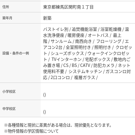
東京都練馬区関町南１丁目
住所
新築
築年月
バストイレ別 / 追焚機能浴室 / 浴室乾燥機 / 温
水洗浄便座 / 暖房便座 / オートバス / 最上
階 / サンルーム / 南西向き / フローリング / エ
アコン2台 / 全室照明付き / 照明付き / クロゼッ
ト / シューズボックス / ウォークインクロゼッ
設備・条件の一例
ト / TVインターホン / 宅配ボックス / 敷地内ご
み置き場 / CS / BS / CATV / 防犯カメラ / ネット
使用料不要 / システムキッチン / ガスコンロ対
応 / 2口コンロ / 複層ガラス /
小学校区
()
中学校区
()
※各種情報と現状に差異がある場合は、現状優先となります。
※物件情報の学区情報について