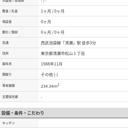
- / -
共益費 / 管理費
1ヶ月 / 0ヶ月
敷金 / 礼金
0ヶ月
保証金
0ヶ月 / 0ヶ月
敷引 / 償却
西武池袋線「清瀬」駅 徒歩3分
交通
東京都清瀬市松山１丁目
住所
1988年11月
築年月
その他 (-)
間取り
2
234.34ｍ
専有面積
-
主要採光面
設備・条件・こだわり
キッチン