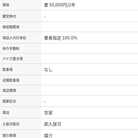
要 50,000円/2年
損保
-
鍵交換代
他初期費用
業者指定 100.0%
保証人代行会社
仲介手数料
バイク置き場
なし
駐車場
近隣駐車場
周辺環境
-
借家区分
空家
現況
即入居可
入居可能日
媒介
取引態様