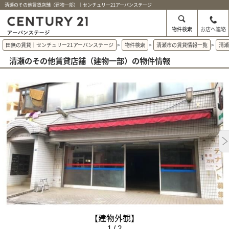
清瀬のその他賃貸店舗（建物一部）｜センチュリー21アーバンステージ
物件検索
お店へ連絡
田無の賃貸｜センチュリー21アーバンステージ
>
物件検索
>
清瀬市の賃貸情報一覧
>
清
清瀬のその他賃貸店舗（建物一部）の物件情報
【建物外観】
1 / 2