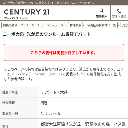
コーポ大泉光が丘のワンルーム賃貸アパート｜センチュリー21アーバンステージ
物件検索
お店へ連絡
田無の賃貸｜センチュリー21アーバンステージ
>
物件検索
>
練馬区の賃貸情報一覧
>
光
コーポ大泉
光が丘のワンルーム賃貸アパート
こちらの物件は掲載が終了しています。
※このページの情報は広告情報ではありません。過去から現在までセンチュリ
ー21アーバンステージのホームぺージに掲載されていた物件情報を元に生成
した参考情報です。
アパート / 木造
種別 / 構造
2階
建物階建
ワンルーム
間取り一例
都営大江戸線「光が丘」駅 清水山の森 バス乗
交通