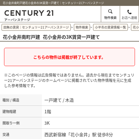
花小金井南町戸建花小金井の3K賃貸一戸建て｜センチュリー21アーバンステージ
物件検索
お店へ連絡
田無の賃貸｜センチュリー21アーバンステージ
>
物件検索
>
小平市の賃貸情報一覧
>
花
花小金井南町戸建
花小金井の3K賃貸一戸建て
こちらの物件は掲載が終了しています。
※このページの情報は広告情報ではありません。過去から現在までセンチュリ
ー21アーバンステージのホームぺージに掲載されていた物件情報を元に生成
した参考情報です。
一戸建て / 木造
種別 / 構造
1階
建物階建
3K
間取り一例
西武新宿線「花小金井」駅 徒歩8分
交通