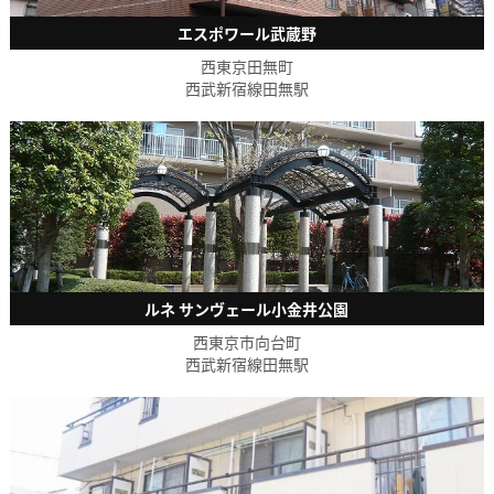
エスポワール武蔵野
西東京田無町
西武新宿線田無駅
ルネ サンヴェール小金井公園
西東京市向台町
西武新宿線田無駅