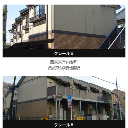
クレールＢ
西東京市向台町
西武新宿線田無駅
クレールＡ