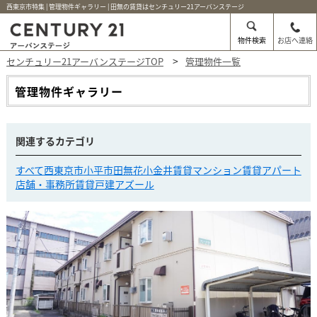
西東京市特集 | 管理物件ギャラリー | 田無の賃貸はセンチュリー21アーバンステージ
物件検索
お店へ連絡
センチュリー21アーバンステージTOP
管理物件一覧
管理物件ギャラリー
関連するカテゴリ
すべて
西東京市
小平市
田無
花小金井
賃貸マンション
賃貸アパート
店舗・事務所
賃貸戸建
アズール