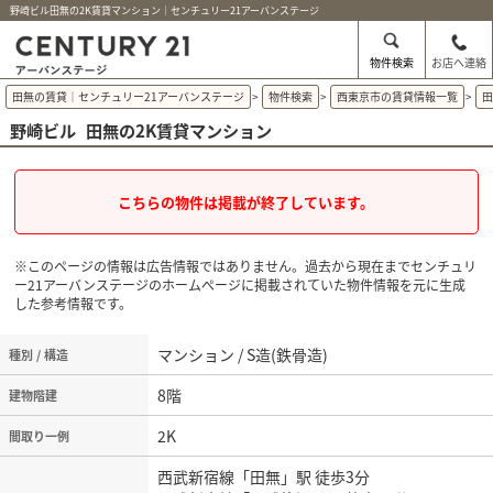
野崎ビル田無の2K賃貸マンション｜センチュリー21アーバンステージ
物件検索
お店へ連絡
田無の賃貸｜センチュリー21アーバンステージ
>
物件検索
>
西東京市の賃貸情報一覧
>
野崎ビル
田無の2K賃貸マンション
こちらの物件は掲載が終了しています。
※このページの情報は広告情報ではありません。過去から現在までセンチュリ
ー21アーバンステージのホームぺージに掲載されていた物件情報を元に生成
した参考情報です。
マンション / S造(鉄骨造)
種別 / 構造
8階
建物階建
2K
間取り一例
西武新宿線「田無」駅 徒歩3分