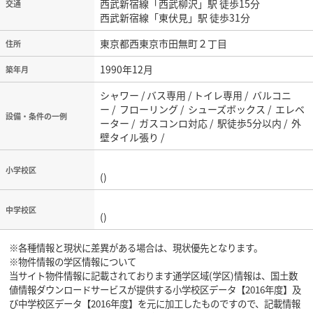
西武新宿線「西武柳沢」駅 徒歩15分
交通
西武新宿線「東伏見」駅 徒歩31分
東京都西東京市田無町２丁目
住所
1990年12月
築年月
シャワー / バス専用 / トイレ専用 / バルコニ
ー / フローリング / シューズボックス / エレベ
設備・条件の一例
ーター / ガスコンロ対応 / 駅徒歩5分以内 / 外
壁タイル張り /
小学校区
()
中学校区
()
※各種情報と現状に差異がある場合は、現状優先となります。
※物件情報の学区情報について
当サイト物件情報に記載されております通学区域(学区)情報は、国土数
値情報ダウンロードサービスが提供する小学校区データ【2016年度】及
び中学校区データ【2016年度】を元に加工したものですので、記載情報