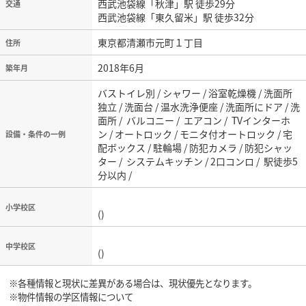
西武池袋線「秋津」駅 徒歩29分
交通
西武池袋線「東久留米」駅 徒歩32分
東京都清瀬市元町１丁目
住所
2018年6月
築年月
バストイレ別 / シャワー / 浴室乾燥機 / 洗面所
独立 / 洗面台 / 温水洗浄便座 / 洗面所にドア / 洗
面所 / バルコニー / エアコン / TVインターホ
ン / オートロック / モニタ付オートロック / 宅
設備・条件の一例
配ボックス / 駐輪場 / 防犯カメラ / 防犯シャッ
ター / システムキッチン / 2口コンロ / 駅徒歩5
分以内 /
小学校区
()
中学校区
()
※各種情報と現状に差異がある場合は、現状優先となります。
※物件情報の学区情報について