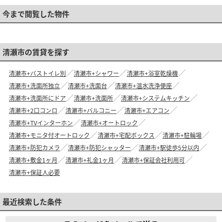
今まで閲覧した物件
清瀬市の賃貸を探す
清瀬市+バストイレ別
清瀬市+シャワー
清瀬市+浴室乾燥機
清瀬市+洗面所独立
清瀬市+洗面台
清瀬市+温水洗浄便座
清瀬市+洗面所にドア
清瀬市+洗面所
清瀬市+システムキッチン
清瀬市+2口コンロ
清瀬市+バルコニー
清瀬市+エアコン
清瀬市+TVインターホン
清瀬市+オートロック
清瀬市+モニタ付オートロック
清瀬市+宅配ボックス
清瀬市+駐輪場
清瀬市+防犯カメラ
清瀬市+防犯シャッター
清瀬市+駅徒歩5分以内
清瀬市+敷金1ヶ月
清瀬市+礼金1ヶ月
清瀬市+保証会社利用可
清瀬市+保証人必要
最近検索した条件