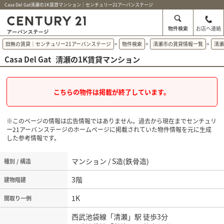
Casa Del Gat清瀬の1K賃貸マンション｜センチュリー21アーバンステージ
物件検索
お店へ連絡
田無の賃貸｜センチュリー21アーバンステージ
>
物件検索
>
清瀬市の賃貸情報一覧
>
清
Casa Del Gat
清瀬の1K賃貸マンション
こちらの物件は掲載が終了しています。
※このページの情報は広告情報ではありません。過去から現在までセンチュリ
ー21アーバンステージのホームぺージに掲載されていた物件情報を元に生成
した参考情報です。
マンション / S造(鉄骨造)
種別 / 構造
3階
建物階建
1K
間取り一例
西武池袋線「清瀬」駅 徒歩3分