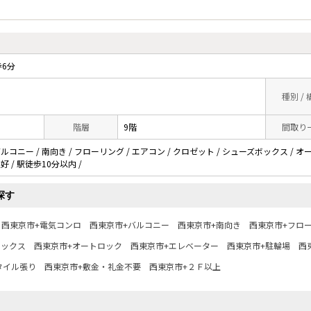
6分
種別 /
階層
9階
間取り
バルコニー / 南向き / フローリング / エアコン / クロゼット / シューズボックス / オ
好 / 駅徒歩10分以内 /
探す
西東京市+電気コンロ
西東京市+バルコニー
西東京市+南向き
西東京市+フロ
ボックス
西東京市+オートロック
西東京市+エレベーター
西東京市+駐輪場
西
タイル張り
西東京市+敷金・礼金不要
西東京市+２Ｆ以上