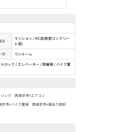
マンション / RC造(鉄筋コンクリー
 構造
ト造)
一例
ワンルーム
ートロック / エレベーター / 駐輪場 / バイク置
ーリング
西東京市+エアコン
東京市+バイク置場
西東京市+陽当り良好