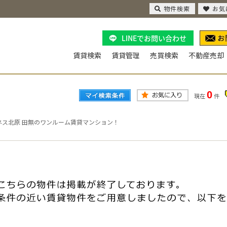
物件検索
お気
LINEでお問い合わせ
賃貸検索
賃貸管理
売買検索
不動産売却
0
現在
件
ネス北原 田無のワンルーム賃貸マンション！