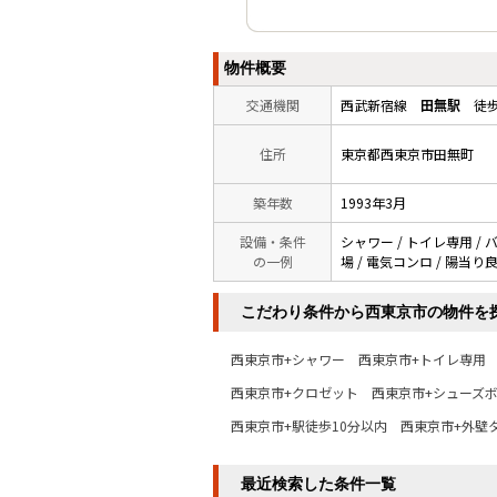
物件概要
交通機関
西武新宿線
田無駅
徒歩
住所
東京都西東京市田無町
築年数
1993年3月
設備・条件
シャワー / トイレ専用 / 
の一例
場 / 電気コンロ / 陽当り良
こだわり条件から西東京市の物件を
西東京市+シャワー
西東京市+トイレ専用
西東京市+クロゼット
西東京市+シューズ
西東京市+駅徒歩10分以内
西東京市+外壁
最近検索した条件一覧