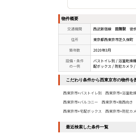
物件概要
交通機関
西武新宿線
田無駅
徒歩
住所
東京都西東京市芝久保町
築年数
2020年3月
設備・条件
バストイレ別 / 浴室乾燥機 
の一例
配ボックス / 防犯カメラ /
こだわり条件から西東京市の物件を
西東京市+バストイレ別
西東京市+浴室乾
西東京市+バルコニー
西東京市+南西向き
西東京市+宅配ボックス
西東京市+防犯カ
最近検索した条件一覧