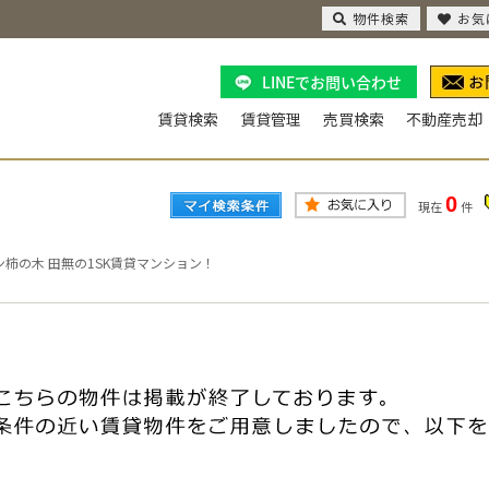
物件検索
お気
LINEでお問い合わせ
賃貸検索
賃貸管理
売買検索
不動産売却
0
現在
件
ン柿の木 田無の1SK賃貸マンション！