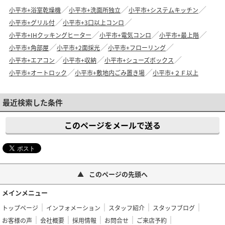
小平市+浴室乾燥機
小平市+洗面所独立
小平市+システムキッチン
小平市+グリル付
小平市+3口以上コンロ
小平市+IHクッキングヒーター
小平市+電気コンロ
小平市+最上階
小平市+角部屋
小平市+2面採光
小平市+フローリング
小平市+エアコン
小平市+収納
小平市+シューズボックス
小平市+オートロック
小平市+敷地内ごみ置き場
小平市+２Ｆ以上
最近検索した条件
このページをメールで送る
このページの先頭へ
メインメニュー
トップページ
インフォメーション
スタッフ紹介
スタッフブログ
お客様の声
会社概要
採用情報
お問合せ
ご来店予約