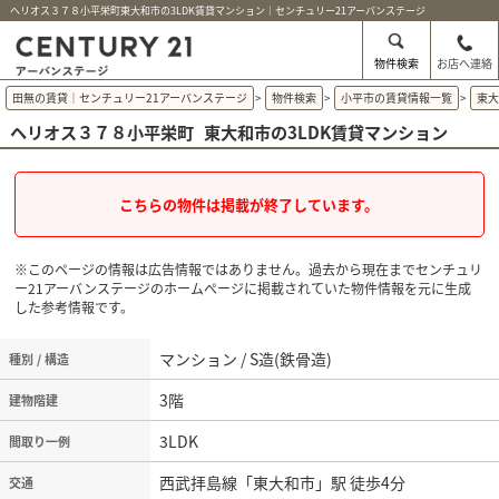
ヘリオス３７８小平栄町東大和市の3LDK賃貸マンション｜センチュリー21アーバンステージ
物件検索
お店へ連絡
田無の賃貸｜センチュリー21アーバンステージ
>
物件検索
>
小平市の賃貸情報一覧
>
東
ヘリオス３７８小平栄町
東大和市の3LDK賃貸マンション
こちらの物件は掲載が終了しています。
※このページの情報は広告情報ではありません。過去から現在までセンチュリ
ー21アーバンステージのホームぺージに掲載されていた物件情報を元に生成
した参考情報です。
マンション / S造(鉄骨造)
種別 / 構造
3階
建物階建
3LDK
間取り一例
西武拝島線「東大和市」駅 徒歩4分
交通