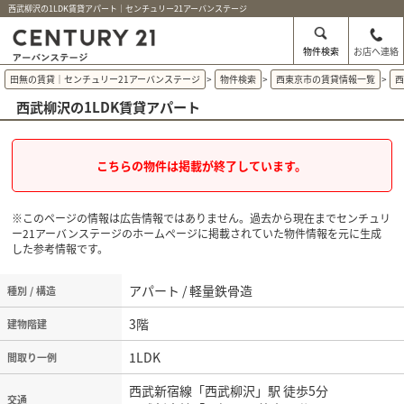
西武柳沢の1LDK賃貸アパート｜センチュリー21アーバンステージ
物件検索
お店へ連絡
田無の賃貸｜センチュリー21アーバンステージ
>
物件検索
>
西東京市の賃貸情報一覧
>
西武柳沢の1LDK賃貸アパート
こちらの物件は掲載が終了しています。
※このページの情報は広告情報ではありません。過去から現在までセンチュリ
ー21アーバンステージのホームぺージに掲載されていた物件情報を元に生成
した参考情報です。
アパート / 軽量鉄骨造
種別 / 構造
3階
建物階建
1LDK
間取り一例
西武新宿線「西武柳沢」駅 徒歩5分
交通