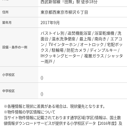
西武新宿線「田無」駅 徒歩18分
東京都西東京市柳沢６丁目
住所
2017年9月
築年月
バストイレ別 / 追焚機能浴室 / 浴室乾燥機 / 洗
面台 / 温水洗浄便座 / 最上階 / 南向き / エアコ
ン / TVインターホン / オートロック / 宅配ボッ
設備・条件の一例
クス / 駐輪場 / 防犯カメラ / ディンプルキー /
IHクッキングヒーター / 複層ガラス / シャッタ
ー雨戸 /
小学校区
()
中学校区
()
※各種情報と現状に差異がある場合は、現状優先となります。
※物件情報の学区情報について
当サイト物件情報に記載されております通学区域(学区)情報は、国土数
値情報ダウンロードサービスが提供する小学校区データ【2016年度】及