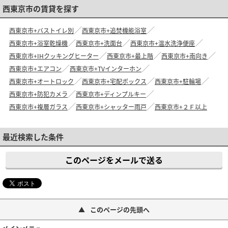
西東京市の賃貸を探す
西東京市+バストイレ別
西東京市+追焚機能浴室
西東京市+浴室乾燥機
西東京市+洗面台
西東京市+温水洗浄便座
西東京市+IHクッキングヒーター
西東京市+最上階
西東京市+南向き
西東京市+エアコン
西東京市+TVインターホン
西東京市+オートロック
西東京市+宅配ボックス
西東京市+駐輪場
西東京市+防犯カメラ
西東京市+ディンプルキー
西東京市+複層ガラス
西東京市+シャッター雨戸
西東京市+２Ｆ以上
最近検索した条件
このページをメールで送る
このページの先頭へ