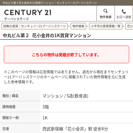
中丸ビル第２花小金井の1K賃貸マンション｜センチュリー21アーバンステージ
物件検索
お店へ連絡
田無の賃貸｜センチュリー21アーバンステージ
>
物件検索
>
小平市の賃貸情報一覧
>
花
中丸ビル第２
花小金井の1K賃貸マンション
こちらの物件は掲載が終了しています。
※このページの情報は広告情報ではありません。過去から現在までセンチュリ
ー21アーバンステージのホームぺージに掲載されていた物件情報を元に生成
した参考情報です。
マンション / S造(鉄骨造)
種別 / 構造
3階
建物階建
1K
間取り一例
西武新宿線「花小金井」駅 徒歩8分
交通