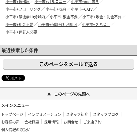
小平市+角部屋
小平市+バルコニー
小平市+南西向き
小平市+フローリング
小平市+収納
小平市+CATV
小平市+駅徒歩10分以内
小平市+敷金不要
小平市+敷金・礼金不要
小平市+礼金不要
小平市+保証会社利用可
小平市+２Ｆ以上
小平市+保証人必要
最近検索した条件
このページをメールで送る
このページの先頭へ
メインメニュー
トップページ
インフォメーション
スタッフ紹介
スタッフブログ
お客様の声
会社概要
採用情報
お問合せ
ご来店予約
個人情報の取扱い