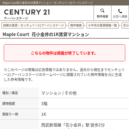
Maple Court花小金井の1K賃貸マンション｜センチュリー21アーバンステージ
物件検索
お店へ連絡
田無の賃貸｜センチュリー21アーバンステージ
>
物件検索
>
小平市の賃貸情報一覧
>
花
Maple Court
花小金井の1K賃貸マンション
こちらの物件は掲載が終了しています。
※このページの情報は広告情報ではありません。過去から現在までセンチュリ
ー21アーバンステージのホームぺージに掲載されていた物件情報を元に生成
した参考情報です。
マンション / その他
種別 / 構造
3階
建物階建
1K
間取り一例
西武新宿線「花小金井」駅 徒歩2分