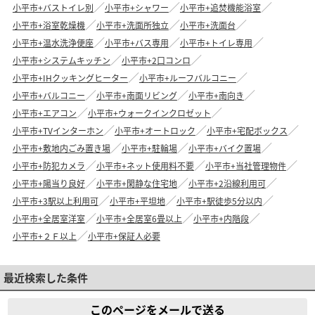
小平市+バストイレ別
小平市+シャワー
小平市+追焚機能浴室
小平市+浴室乾燥機
小平市+洗面所独立
小平市+洗面台
小平市+温水洗浄便座
小平市+バス専用
小平市+トイレ専用
小平市+システムキッチン
小平市+2口コンロ
小平市+IHクッキングヒーター
小平市+ルーフバルコニー
小平市+バルコニー
小平市+南面リビング
小平市+南向き
小平市+エアコン
小平市+ウォークインクロゼット
小平市+TVインターホン
小平市+オートロック
小平市+宅配ボックス
小平市+敷地内ごみ置き場
小平市+駐輪場
小平市+バイク置場
小平市+防犯カメラ
小平市+ネット使用料不要
小平市+当社管理物件
小平市+陽当り良好
小平市+閑静な住宅地
小平市+2沿線利用可
小平市+3駅以上利用可
小平市+平坦地
小平市+駅徒歩5分以内
小平市+全居室洋室
小平市+全居室6畳以上
小平市+内階段
小平市+２Ｆ以上
小平市+保証人必要
最近検索した条件
このページをメールで送る