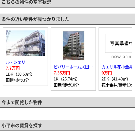
こちらの物件の空室状況
条件の近い物件が見つかりました
ル・シェリ
ビバリーホームズ田無Ⅲ
カエサル花小金井
7.7万円
7.35万円
9万円
1DK（30.60㎡）
1K（25.74㎡）
2DK（41.40㎡）
田無
/徒歩3分
田無
/徒歩10分
花小金井
/徒歩10分
今まで閲覧した物件
小平市の賃貸を探す