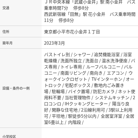
ＪＲ中央本線「武蔵小金井」駅 南小金井 バス
乗車時間7分 停歩8分
交通
西武新宿線「田無」駅 花小金井 バス乗車時間
11分 停歩8分
東京都小平市花小金井１丁目
住所
2023年3月
築年月
バストイレ別 / シャワー / 追焚機能浴室 / 浴室
乾燥機 / 洗面所独立 / 洗面台 / 温水洗浄便座 / バ
ス専用 / トイレ専用 / ルーフバルコニー / バル
コニー / 南面リビング / 南向き / エアコン / ウ
ォークインクロゼット / TVインターホン / オー
トロック / 宅配ボックス / 敷地内ごみ置き
設備・条件の一例
場 / 駐輪場 / バイク置場 / 防犯カメラ / ネット使
用料不要 / 当社管理物件 / システムキッチン / 2
口コンロ / IHクッキングヒーター / 陽当り良
好 / 閑静な住宅地 / 2沿線利用可 / 3駅以上利用
可 / 平坦地 / 駅徒歩5分以内 / 全居室洋室 / 全居
室6畳以上 / 内階段 /
小学校区