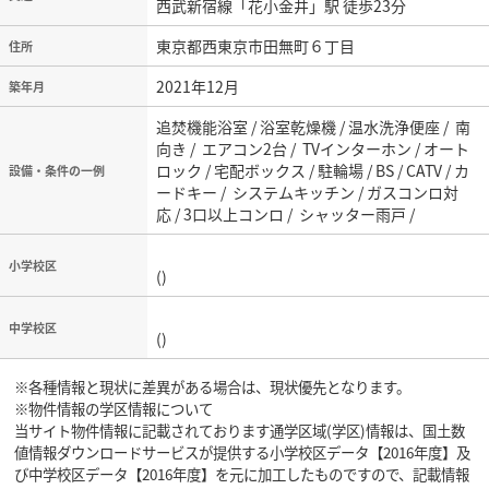
西武新宿線「花小金井」駅 徒歩23分
東京都西東京市田無町６丁目
住所
2021年12月
築年月
追焚機能浴室 / 浴室乾燥機 / 温水洗浄便座 / 南
向き / エアコン2台 / TVインターホン / オート
ロック / 宅配ボックス / 駐輪場 / BS / CATV / カ
設備・条件の一例
ードキー / システムキッチン / ガスコンロ対
応 / 3口以上コンロ / シャッター雨戸 /
小学校区
()
中学校区
()
※各種情報と現状に差異がある場合は、現状優先となります。
※物件情報の学区情報について
当サイト物件情報に記載されております通学区域(学区)情報は、国土数
値情報ダウンロードサービスが提供する小学校区データ【2016年度】及
び中学校区データ【2016年度】を元に加工したものですので、記載情報