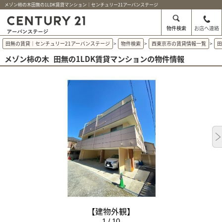
メゾン柿の木田無の1LDK賃貸マンション｜センチュリー21アーバンステージ
物件検索
お店へ連絡
田無の賃貸｜センチュリー21アーバンステージ
>
物件検索
>
西東京市の賃貸情報一覧
>
メゾン柿の木
田無の1LDK賃貸マンションの物件情報
【建物外観】
1 / 10