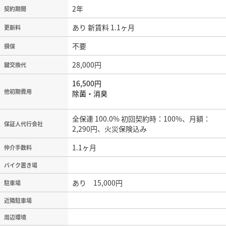
2年
契約期間
あり 新賃料 1.1ヶ月
更新料
不要
損保
28,000円
鍵交換代
16,500円
他初期費用
除菌・消臭
全保連 100.0% 初回契約時：100%、月額：
保証人代行会社
2,290円、火災保険込み
1.1ヶ月
仲介手数料
バイク置き場
あり 15,000円
駐車場
近隣駐車場
周辺環境