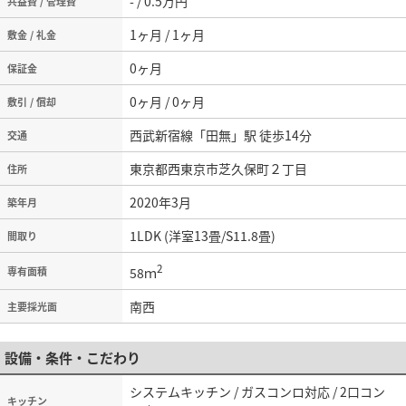
- / 0.5万円
共益費 / 管理費
1ヶ月 / 1ヶ月
敷金 / 礼金
0ヶ月
保証金
0ヶ月 / 0ヶ月
敷引 / 償却
西武新宿線「田無」駅 徒歩14分
交通
東京都西東京市芝久保町２丁目
住所
2020年3月
築年月
1LDK (洋室13畳/S11.8畳)
間取り
2
58ｍ
専有面積
南西
主要採光面
設備・条件・こだわり
システムキッチン / ガスコンロ対応 / 2口コン
キッチン