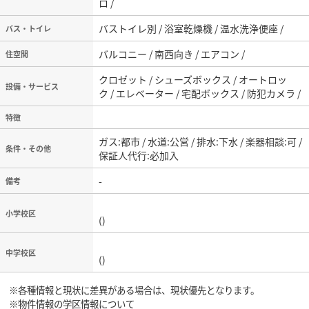
ロ /
バストイレ別 / 浴室乾燥機 / 温水洗浄便座 /
バス・トイレ
バルコニー / 南西向き / エアコン /
住空間
クロゼット / シューズボックス / オートロッ
設備・サービス
ク / エレベーター / 宅配ボックス / 防犯カメラ /
特徴
ガス:都市 / 水道:公営 / 排水:下水 / 楽器相談:可 /
条件・その他
保証人代行:必加入
-
備考
小学校区
()
中学校区
()
※各種情報と現状に差異がある場合は、現状優先となります。
※物件情報の学区情報について