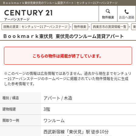
Ｂｏｏｋｍａｒｋ東伏見東伏見のワンルーム賃貸アパート｜センチュリー21アーバンステージ
物件検索
お店へ連絡
田無の賃貸｜センチュリー21アーバンステージ
>
物件検索
>
西東京市の賃貸情報一覧
>
Ｂｏｏｋｍａｒｋ東伏見
東伏見のワンルーム賃貸アパート
こちらの物件は掲載が終了しています。
※このページの情報は広告情報ではありません。過去から現在までセンチュリ
ー21アーバンステージのホームぺージに掲載されていた物件情報を元に生成
した参考情報です。
アパート / 木造
種別 / 構造
3階
建物階建
ワンルーム
間取り一例
西武新宿線「東伏見」駅 徒歩10分