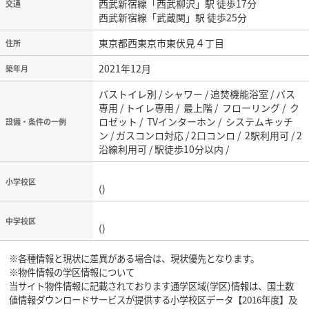
西武新宿線「西武柳沢」駅 徒歩17分
交通
西武新宿線「武蔵関」駅 徒歩25分
東京都西東京市東伏見４丁目
住所
2021年12月
築年月
バストイレ別 / シャワー / 追焚機能浴室 / バス
専用 / トイレ専用 / 最上階 / フローリング / ク
ロゼット / TVインターホン / システムキッチ
設備・条件の一例
ン / ガスコンロ対応 / 2口コンロ / 2駅利用可 / 2
沿線利用可 / 駅徒歩10分以内 /
小学校区
()
中学校区
()
※各種情報と現状に差異がある場合は、現状優先となります。
※物件情報の学区情報について
当サイト物件情報に記載されております通学区域(学区)情報は、国土数
値情報ダウンロードサービスが提供する小学校区データ【2016年度】及