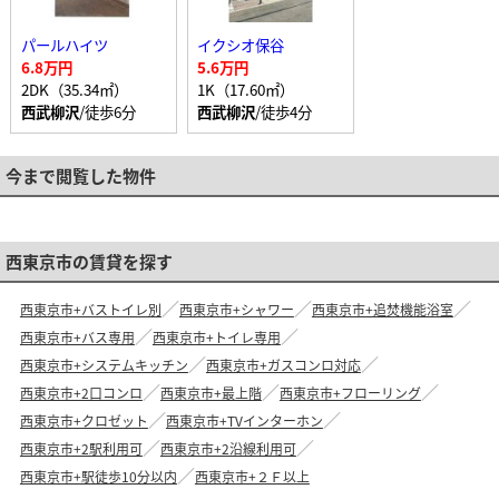
パールハイツ
イクシオ保谷
6.8万円
5.6万円
2DK（35.34㎡）
1K（17.60㎡）
西武柳沢
/徒歩6分
西武柳沢
/徒歩4分
今まで閲覧した物件
西東京市の賃貸を探す
西東京市+バストイレ別
西東京市+シャワー
西東京市+追焚機能浴室
西東京市+バス専用
西東京市+トイレ専用
西東京市+システムキッチン
西東京市+ガスコンロ対応
西東京市+2口コンロ
西東京市+最上階
西東京市+フローリング
西東京市+クロゼット
西東京市+TVインターホン
西東京市+2駅利用可
西東京市+2沿線利用可
西東京市+駅徒歩10分以内
西東京市+２Ｆ以上